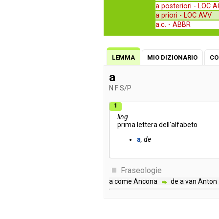
a posteriori -
LOC A
a priori -
LOC AVV
a.c. -
ABBR
LEMMA
MIO DIZIONARIO
CO
a
N
F
S/P
1
ling.
prima
lettera
dell'alfabeto
a
de
Fraseologie
a
come
Ancona
de
a
van
Anton