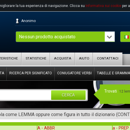
migliorare la tua esperienza di navigazione.
Clicca su
Informativa sui cookie
per a
Anonimo
Nessun prodotto acquistato
ERISTICHE
STATISTICHE
ACQUISTA
AIUTO
CONTATTACI
TA
RICERCA PER SIGNIFICATO
CONIUGATORE VERBI
TABELLE E GRAMMA
Trovati
12 le
CERCA
rola come LEMMA oppure come figura in tutto il dizionario (CON
A -
ABBR
a -
PREP