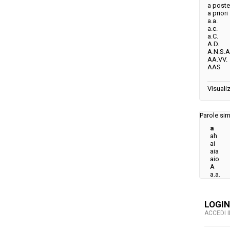
a poster
a priori
a.a.
a.c.
a.C.
A.D.
A.N.S.A
AA.VV.
AAS
Visualiz
Parole simi
a
ah
ai
aia
aio
A
a.a.
LOGIN
ACCEDI 