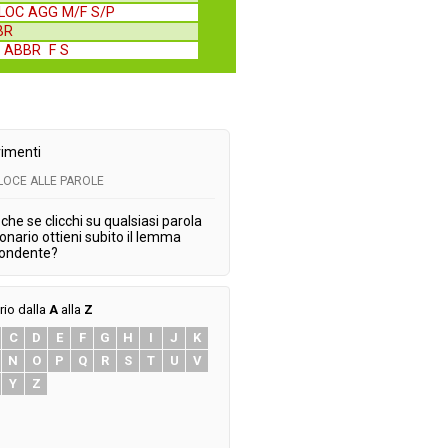
LOC AGG M/F S/P
BBR
-
ABBR F S
imenti
ELOCE ALLE PAROLE
che se clicchi su qualsiasi parola
ionario ottieni subito il lemma
pondente?
rio dalla
A
alla
Z
C
D
E
F
G
H
I
J
K
N
O
P
Q
R
S
T
U
V
Y
Z