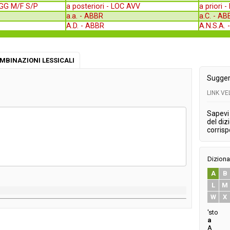
GG M/F S/P
a posteriori -
LOC AVV
a priori -
a.a. -
ABBR
a.C. -
A
A.D. -
ABBR
A.N.S.A. 
MBINAZIONI LESSICALI
Sugger
LINK V
Sapevi 
del diz
corris
Diziona
A
B
L
M
W
X
'sto
a
A