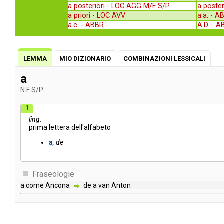
a posteriori -
LOC AGG M/F S/P
a poster
a priori -
LOC AVV
a.a. -
A
a.c. -
ABBR
A.D. -
A
LEMMA
MIO DIZIONARIO
COMBINAZIONI LESSICALI
a
N
F
S/P
1
ling.
prima
lettera
dell'alfabeto
a
de
Fraseologie
a
come
Ancona
de
a
van
Anton