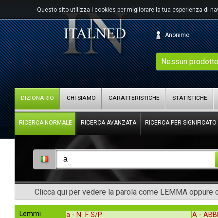
Questo sito utilizza i cookies per migliorare la tua esperienza di n
Anonimo
Nessun prodotto
DIZIONARIO
CHI SIAMO
CARATTERISTICHE
STATISTICHE
RICERCA NORMALE
RICERCA AVANZATA
RICERCA PER SIGNIFICATO
Clicca qui per vedere la parola come LEMMA oppure co
Lemmi
a -
N F S/P
A -
AB