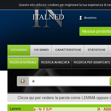
Questo sito utilizza i cookies per migliorare la tua esperienza di n
Anonimo
Nessun prodotto
DIZIONARIO
CHI SIAMO
CARATTERISTICHE
STATISTICHE
RICERCA NORMALE
RICERCA AVANZATA
RICERCA PER SIGNIFICATO
Clicca qui per vedere la parola come LEMMA oppure co
Lemmi
a -
N F S/P
A -
AB