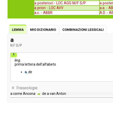
a posteriori -
LOC AGG M/F S/P
a poster
a priori -
LOC AVV
a.a. -
A
a.c. -
ABBR
A.D. -
A
LEMMA
MIO DIZIONARIO
COMBINAZIONI LESSICALI
a
N
F
S/P
1
ling.
prima
lettera
dell'alfabeto
a
de
Fraseologie
a
come
Ancona
de
a
van
Anton