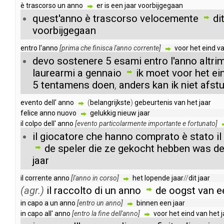
è
trascorso
un
anno
er
is
een
jaar
voorbijgegaan
quest'anno
è
trascorso
velocemente
di
voorbijgegaan
entro
l'anno
[
prima
che
finisca
l'anno
corrente
]
voor
het
eind
v
devo
sostenere
5
esami
entro
l'anno
altri
laurearmi
a
gennaio
ik
moet
voor
het
ei
5
tentamens
doen
,
anders
kan
ik
niet
afst
evento
dell'
anno
(
belangrijkste
)
gebeurtenis
van
het
jaar
felice
anno
nuovo
gelukkig
nieuw
jaar
il
colpo
dell'
anno
[
evento
particolarmente
importante
e
fortunato
]
il
giocatore
che
hanno
comprato
è
stato
il
de
speler
die
ze
gekocht
hebben
was
d
jaar
il
corrente
anno
[
l'anno
in
corso
]
het
lopende
jaar
//
dit
jaar
(agr.)
il
raccolto
di
un
anno
de
oogst
van
e
in
capo
a
un
anno
[
entro
un
anno
]
binnen
een
jaar
in
capo
all'
anno
[
entro
la
fine
dell'anno
]
voor
het
eind
van
het
j