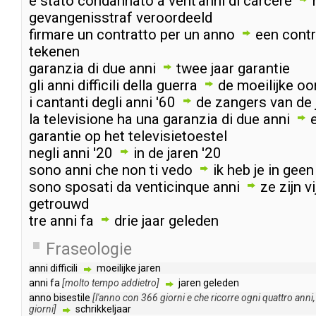
è
stato
condannato
a
vent'anni
di
carcere
gevangenisstraf
veroordeeld
firmare
un
contratto
per
un
anno
een
cont
tekenen
garanzia
di
due
anni
twee
jaar
garantie
gli
anni
difficili
della
guerra
de
moeilijke
oo
i
cantanti
degli
anni
'60
de
zangers
van
de
la
televisione
ha
una
garanzia
di
due
anni
garantie
op
het
televisietoestel
negli
anni
'20
in
de
jaren
'20
sono
anni
che
non
ti
vedo
ik
heb
je
in
geen
sono
sposati
da
venticinque
anni
ze
zijn
v
getrouwd
tre
anni
fa
drie
jaar
geleden
Fraseologie
anni
difficili
moeilijke
jaren
anni
fa
[
molto
tempo
addietro
]
jaren
geleden
anno
bisestile
[
l'anno
con
366
giorni
e
che
ricorre
ogni
quattro
anni
giorni
]
schrikkeljaar