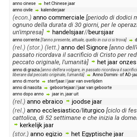
anno
cinese
het
Chinese
jaar
anno
civile
kalenderjaar
(econ.)
anno
commerciale
[
periodo
di
dodici
m
ognuno
della
durata
di
30
giorni
,
per
le
operaz
un'impresa
]
handelsjaar
//
beursjaar
anno
corrente
[
l'anno
presente
,
attuale
,
quello
in
cui
ci
si
trova
]
d
(rel.)
(stor.)
(lett.)
anno
del
Signore
[
anno
dell
passato
ricordava
il
sacrificio
di
Cristo
per
red
peccato
originale
,
l'umanità
]
het
jaar
onzes
anno
di
grazia
[
anno
dell'era
volgare
,
in
passato
ricordava
il
sacrific
liberare
dal
peccato
originale
,
l'umanità
]
Anno
Domini
-
of
AD
-
ja
anno
di
morte
sterfjaar
//
jaar
van
overlijden
anno
di
nascita
geboortejaar
//
jaar
van
geboorte
anno
dopo
anno
jaar
in
,
jaar
uit
(rel.)
anno
ebraico
joodse
jaar
(rel.)
anno
ecclesiastico
/
liturgico
[
ciclo
di
fes
cattolica
,
di
52
settimane
e
che
inizia
la
dome
kerkelijk
jaar
(stor.)
anno
egizio
het
Egyptische
jaar