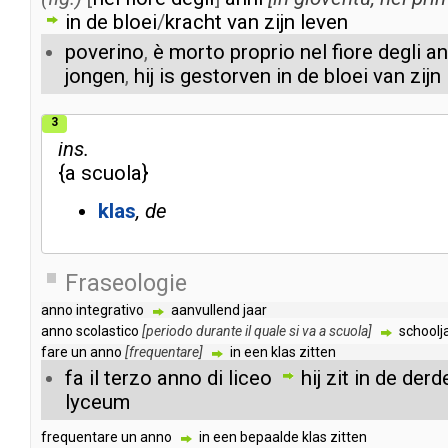
in
de
bloei
/
kracht
van
zijn
leven
poverino
,
è
morto
proprio
nel
fiore
degli
an
jongen
,
hij
is
gestorven
in
de
bloei
van
zijn
3
ins.
{
a
scuola
}
klas
de
Fraseologie
anno
integrativo
aanvullend
jaar
anno
scolastico
[
periodo
durante
il
quale
si
va
a
scuola
]
schoolj
fare
un
anno
[
frequentare
]
in
een
klas
zitten
fa
il
terzo
anno
di
liceo
hij
zit
in
de
derd
lyceum
frequentare
un
anno
in
een
bepaalde
klas
zitten