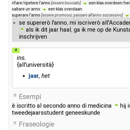
rifare
/
ripetere
l'anno
[
essere
bocciato
]
een
klas
overdoen
/
her
saltare
un
anno
een
klas
overslaan
superare
l'anno
[
essere
promossi
;
passare
all'anno
successivo
]
se
supererò
l'anno
,
mi
iscriverò
all'Accade
als
ik
dit
jaar
haal
,
ga
ik
me
op
de
Kunst
inschrijven
4
ins.
{
all'università
}
jaar
het
Esempi
è
iscritto
al
secondo
anno
di
medicina
hij
i
tweedejaarsstudent
geneeskunde
Fraseologie