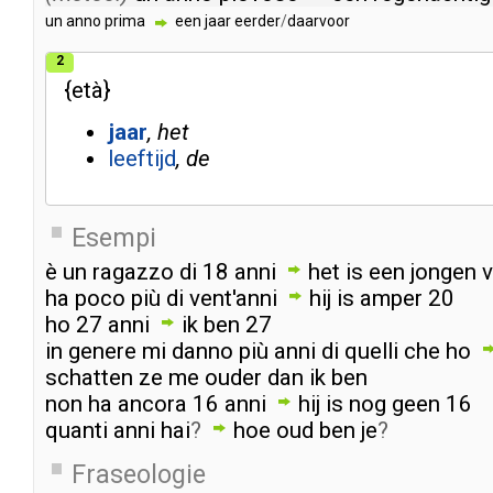
un
anno
prima
een
jaar
eerder
/
daarvoor
2
{
età
}
jaar
het
leeftijd
de
Esempi
è
un
ragazzo
di
18
anni
het
is
een
jongen
ha
poco
più
di
vent'anni
hij
is
amper
20
ho
27
anni
ik
ben
27
in
genere
mi
danno
più
anni
di
quelli
che
ho
schatten
ze
me
ouder
dan
ik
ben
non
ha
ancora
16
anni
hij
is
nog
geen
16
quanti
anni
hai
?
hoe
oud
ben
je
?
Fraseologie