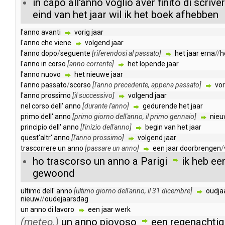
in
capo
all'anno
voglio
aver
finito
di
scrive
eind
van
het
jaar
wil
ik
het
boek
afhebben
l'anno
avanti
vorig
jaar
l'anno
che
viene
volgend
jaar
l'anno
dopo
/
seguente
[
riferendosi
al
passato
]
het
jaar
erna
//
h
l'anno
in
corso
[
anno
corrente
]
het
lopende
jaar
l'anno
nuovo
het
nieuwe
jaar
l'anno
passato
/
scorso
[
l'anno
precedente
,
appena
passato
]
vor
l'anno
prossimo
[
il
successivo
]
volgend
jaar
nel
corso
dell'
anno
[
durante
l'anno
]
gedurende
het
jaar
primo
dell'
anno
[
primo
giorno
dell'anno
,
il
primo
gennaio
]
nieu
principio
dell'
anno
[
l'inizio
dell'anno
]
begin
van
het
jaar
quest'altr'
anno
[
l'anno
prossimo
]
volgend
jaar
trascorrere
un
anno
[
passare
un
anno
]
een
jaar
doorbrengen
/
ho
trascorso
un
anno
a
Parigi
ik
heb
ee
gewoond
ultimo
dell'
anno
[
ultimo
giorno
dell'anno
,
il
31
dicembre
]
oudja
nieuw
//
oudejaarsdag
un
anno
di
lavoro
een
jaar
werk
(meteo.)
un
anno
piovoso
een
regenachtig