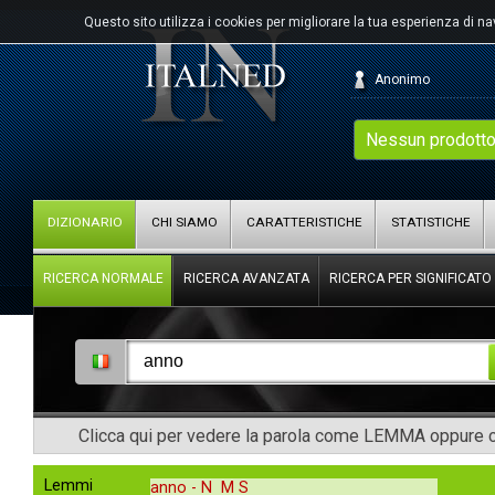
Questo sito utilizza i cookies per migliorare la tua esperienza di n
Anonimo
Nessun prodotto
DIZIONARIO
CHI SIAMO
CARATTERISTICHE
STATISTICHE
RICERCA NORMALE
RICERCA AVANZATA
RICERCA PER SIGNIFICATO
Clicca qui per vedere la parola come LEMMA oppure co
Lemmi
anno -
N M S