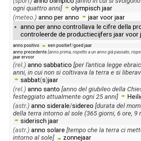
(sport)
anno
olimpico
[
anno
in
cui
si
svolgono
ogni
quattro
anni
]
olympisch
jaar
(meteo.)
anno
per
anno
jaar
voor
jaar
anno
per
anno
controllava
le
cifre
della
pr
controleerde
de
productiecijfers
jaar
voor
anno
positivo
een
positief
/
goed
jaar
anno
precedente
[
anno
prima
,
rispetto
a
un
anno
già
passato
,
rispe
jaar
ervoor
(rel.)
anno
sabbatico
[
per
l'antica
legge
ebrai
anni
,
in
cui
non
si
coltivava
la
terra
e
si
libera
sabbat
(
s
)
jaar
(rel.)
anno
santo
[
anno
del
giubileo
della
Chie
festeggiato
attualmente
ogni
25
anni
]
Heili
(astr.)
anno
siderale
/
sidereo
[
durata
del
mom
della
terra
intorno
al
sole
(
365
giorni
,
6
ore
,
9
siderisch
jaar
(astr.)
anno
solare
[
tempo
che
la
terra
ci
mett
intorno
al
sole
]
zonnejaar