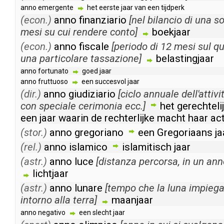
anno
emergente
het
eerste
jaar
van
een
tijdperk
(econ.)
anno
finanziario
[
nel
bilancio
di
una
so
mesi
su
cui
rendere
conto
]
boekjaar
(econ.)
anno
fiscale
[
periodo
di
12
mesi
sul
qu
una
particolare
tassazione
]
belastingjaar
anno
fortunato
goed
jaar
anno
fruttuoso
een
succesvol
jaar
(dir.)
anno
giudiziario
[
ciclo
annuale
dell'attivi
con
speciale
cerimonia
ecc
.]
het
gerechteli
een
jaar
waarin
de
rechterlijke
macht
haar
act
(stor.)
anno
gregoriano
een
Gregoriaans
ja
(rel.)
anno
islamico
islamitisch
jaar
(astr.)
anno
luce
[
distanza
percorsa
,
in
un
ann
lichtjaar
(astr.)
anno
lunare
[
tempo
che
la
luna
impieg
intorno
alla
terra
]
maanjaar
anno
negativo
een
slecht
jaar