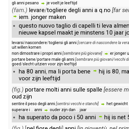
gli
anni
pesano
je
voelt
je
leeftijd
(fam.)
levare
/
togliere
degli
anni
a
q
.
no
[
far
se
iem
.
jonger
maken
questo
nuovo
taglio
di
capelli
ti
leva
alme
nieuwe
kapsel
maakt
je
minstens
10
jaar
j
levarsi
/
nascondere
/
togliersi
gli
anni
[
cercare
di
nascondere
la
ver
uit
willen
komen
non
dimostrare
i
propri
anni
[
sembrare
più
giovane
]
er
jonger
u
portare
bene
/
portare
male
gli
anni
[
sembrare
più
giovani
/
vecchi
d
goed
/
slecht
uitzien
voor
zijn
leeftijd
ha
80
anni
,
ma
li
porta
bene
hij
is
80
,
ma
voor
zijn
leeftijd
(fig.)
portare
molti
anni
sulle
spalle
[
essere
m
oud
zijn
sentire
il
peso
degli
anni
[
sentirsi
vecchi
e
stanchi
]
het
gewicht
superare
i
...
anni
ouder
zijn
dan
...
jaar
ha
superato
da
poco
i
50
anni
hij
is
net
(fig.)
[
nel
fiore
degli
]
anni
[
in
gioventù
,
nel
pri