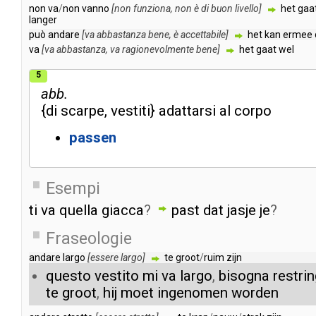
non
va
/
non
vanno
[
non
funziona
,
non
è
di
buon
livello
]
het
gaa
langer
può
andare
[
va
abbastanza
bene
,
è
accettabile
]
het
kan
ermee
va
[
va
abbastanza
,
va
ragionevolmente
bene
]
het
gaat
wel
5
abb.
{
di
scarpe
,
vestiti
}
adattarsi
al
corpo
passen
Esempi
ti
va
quella
giacca
?
past
dat
jasje
je
?
Fraseologie
andare
largo
[
essere
largo
]
te
groot
/
ruim
zijn
questo
vestito
mi
va
largo
,
bisogna
restri
te
groot
,
hij
moet
ingenomen
worden