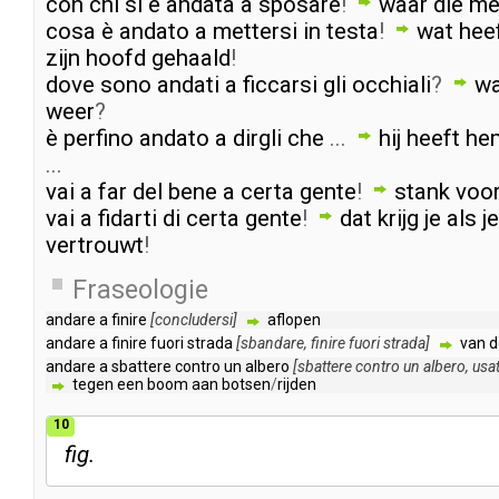
con
chi
si
è
andata
a
sposare
!
waar
die
me
cosa
è
andato
a
mettersi
in
testa
!
wat
hee
zijn
hoofd
gehaald
!
dove
sono
andati
a
ficcarsi
gli
occhiali
?
wa
weer
?
è
perfino
andato
a
dirgli
che
...
hij
heeft
he
...
vai
a
far
del
bene
a
certa
gente
!
stank
voo
vai
a
fidarti
di
certa
gente
!
dat
krijg
je
als
je
vertrouwt
!
Fraseologie
andare
a
finire
[
concludersi
]
aflopen
andare
a
finire
fuori
strada
[
sbandare
,
finire
fuori
strada
]
van
d
andare
a
sbattere
contro
un
albero
[
sbattere
contro
un
albero
,
usa
tegen
een
boom
aan
botsen
/
rijden
10
fig.