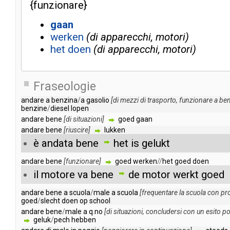
{
funzionare
}
gaan
werken
di apparecchi, motori
het
doen
di apparecchi, motori
Fraseologie
andare
a
benzina
/
a
gasolio
[
di
mezzi
di
trasporto
,
funzionare
a
ben
benzine
/
diesel
lopen
andare
bene
[
di
situazioni
]
goed
gaan
andare
bene
[
riuscire
]
lukken
è
andata
bene
het
is
gelukt
andare
bene
[
funzionare
]
goed
werken
//
het
goed
doen
il
motore
va
bene
de
motor
werkt
goed
andare
bene
a
scuola
/
male
a
scuola
[
frequentare
la
scuola
con
pro
goed
/
slecht
doen
op
school
andare
bene
/
male
a
q
.
no
[
di
situazioni
,
concludersi
con
un
esito
po
geluk
/
pech
hebben