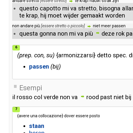
andare
stretto
[
essere
stretto
]
te
krap
/
nauw
/
strak
zijn
questo
capotto
mi
va
stretto
,
bisogna
alla
te
krap
,
hij
moet
wijder
gemaakt
worden
non
andare
più
[
essere
stretto
o
piccolo
]
niet
meer
passen
questa
gonna
non
mi
va
più
deze
rok
pa
6
prep. con, su
{
armonizzarsi
}
detto
spec
.
d
passen
bij
Esempi
il
rosso
col
verde
non
va
rood
past
niet
bij
7
{
avere
una
collocazione
}
dover
essere
posto
staan