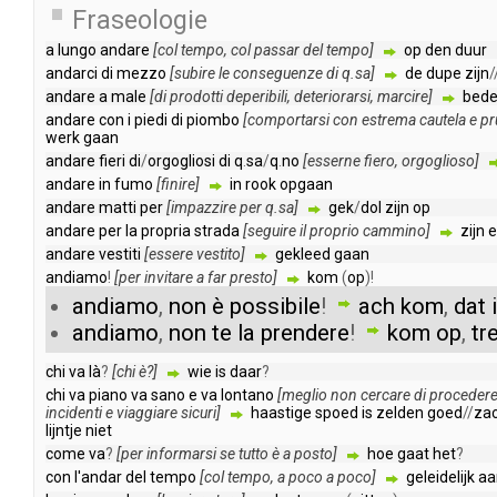
Fraseologie
a
lungo
andare
[
col
tempo
,
col
passar
del
tempo
]
op
den
duur
andarci
di
mezzo
[
subire
le
conseguenze
di
q
.
sa
]
de
dupe
zijn
/
andare
a
male
[
di
prodotti
deperibili
,
deteriorarsi
,
marcire
]
bede
andare
con
i
piedi
di
piombo
[
comportarsi
con
estrema
cautela
e
pr
werk
gaan
andare
fieri
di
/
orgogliosi
di
q
.
sa
/
q
.
no
[
esserne
fiero
,
orgoglioso
]
andare
in
fumo
[
finire
]
in
rook
opgaan
andare
matti
per
[
impazzire
per
q
.
sa
]
gek
/
dol
zijn
op
andare
per
la
propria
strada
[
seguire
il
proprio
cammino
]
zijn
e
andare
vestiti
[
essere
vestito
]
gekleed
gaan
andiamo
!
[
per
invitare
a
far
presto
]
kom
(
op
)!
andiamo
,
non
è
possibile
!
ach
kom
,
dat
andiamo
,
non
te
la
prendere
!
kom
op
,
tr
chi
va
là
?
[
chi
è
?]
wie
is
daar
?
chi
va
piano
va
sano
e
va
lontano
[
meglio
non
cercare
di
proceder
incidenti
e
viaggiare
sicuri
]
haastige
spoed
is
zelden
goed
//
zac
lijntje
niet
come
va
?
[
per
informarsi
se
tutto
è
a
posto
]
hoe
gaat
het
?
con
l'andar
del
tempo
[
col
tempo
,
a
poco
a
poco
]
geleidelijk
aa