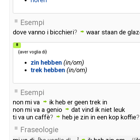
horen
Esempi
dove
vanno
i
bicchieri
?
waar
staan
de
glaz
8
{
aver
voglia
di
}
zin
hebben
in/om
trek
hebben
in/om
Esempi
non
mi
va
ik
heb
er
geen
trek
in
non
mi
va
a
genio
dat
vind
ik
niet
leuk
ti
va
un
caffè
?
heb
je
zin
in
een
kop
koffie
?
Fraseologie