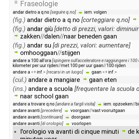
Fraseologie
andar
dietro
a
q
.
no
[
seguire
q
.
no
]
iem
.
volgen
(fig.)
andar
dietro
a
q
.
no
[
corteggiare
q
.
no
]
(fig.)
andar
giù
[
detto
di
prezzi
,
valori
:
diminui
zakken
//
dalen
//
naar
beneden
gaan
(fig.)
andar
su
[
di
prezzi
,
valori
:
aumentare
]
omhooggaan
//
stijgen
andare
a
100
all'ora
[
spingere
sull'acceleratore
e
raggiungere
i
100
kilometer
per
uur
rijden
//
met
100
per
uur
gaan
//
100
rijden
andare
a
<+
inf
.>
[
recarsi
in
un
luogo
]
gaan
<+
inf
.>
(cul.)
andare
a
mangiare
gaan
eten
(ins.)
andare
a
scuola
[
frequentare
la
scuola
naar
school
gaan
andare
a
trovare
q
.
no
[
andare
a
fargli
visita
]
iem
.
opzoeken
//
bi
andare
avanti
[
precedere
]
voorgaan
//
vast
vooruitgaan
andare
avanti
[
continuare
]
doorgaan
andare
avanti
[
di
orologio
]
voorlopen
l'orologio
va
avanti
di
cinque
minuti
de