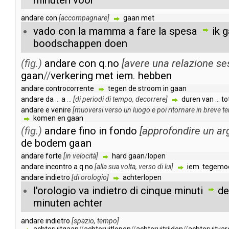
minuten
voor
andare
con
[
accompagnare
]
gaan
met
vado
con
la
mamma
a
fare
la
spesa
ik
g
boodschappen
doen
(fig.)
andare
con
q
.
no
[
avere
una
relazione
se
gaan
//
verkering
met
iem
.
hebben
andare
controcorrente
tegen
de
stroom
in
gaan
andare
da
...
a
...
[
di
periodi
di
tempo
,
decorrere
]
duren
van
...
to
andare
e
venire
[
muoversi
verso
un
luogo
e
poi
ritornare
in
breve
t
komen
en
gaan
(fig.)
andare
fino
in
fondo
[
approfondire
un
ar
de
bodem
gaan
andare
forte
[
in
velocità
]
hard
gaan
/
lopen
andare
incontro
a
q
.
no
[
alla
sua
volta
,
verso
di
lui
]
iem
.
tegemo
andare
indietro
[
di
orologio
]
achterlopen
l'orologio
va
indietro
di
cinque
minuti
de
minuten
achter
andare
indietro
[
spazio
,
tempo
]