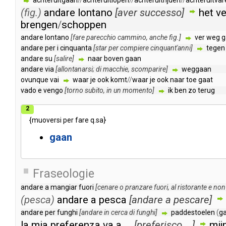
achteruitgaan
//
achteruitlopen
//
achteruitrijden
//
achteruitvar
(fig.)
andare
lontano
[
aver
successo
]
het
ve
brengen
/
schoppen
andare
lontano
[
fare
parecchio
cammino
,
anche
fig
.]
ver
weg
g
andare
per
i
cinquanta
[
star
per
compiere
cinquant'anni
]
tegen
andare
su
[
salire
]
naar
boven
gaan
andare
via
[
allontanarsi
;
di
macchie
,
scomparire
]
weggaan
ovunque
vai
waar
je
ook
komt
//
waar
je
ook
naar
toe
gaat
vado
e
vengo
[
torno
subito
,
in
un
momento
]
ik
ben
zo
terug
2
{
muoversi
per
fare
q
.
sa
}
gaan
Fraseologie
andare
a
mangiar
fuori
[
cenare
o
pranzare
fuori
,
al
ristorante
e
non
(pesca)
andare
a
pesca
[
andare
a
pescare
]
andare
per
funghi
[
andare
in
cerca
di
funghi
]
paddestoelen
(
g
la
mia
preferenza
va
a
...
[
preferisco
...]
mij