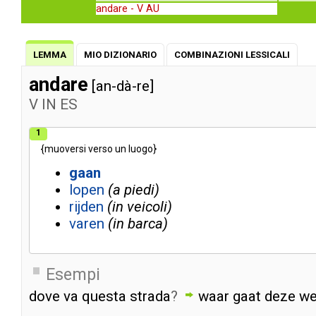
andare -
V AU
LEMMA
MIO DIZIONARIO
COMBINAZIONI LESSICALI
andare
[an-dà-re]
V
IN
ES
1
{
muoversi
verso
un
luogo
}
gaan
lopen
a piedi
rijden
in veicoli
varen
in barca
Esempi
dove
va
questa
strada
?
waar
gaat
deze
w