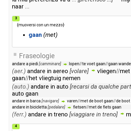
naar
...
3
{
muoversi
con
un
mezzo
}
gaan
met
Fraseologie
andare
a
piedi
[
camminare
]
lopen
//
te
voet
gaan
//
gaan
wande
(aer.)
andare
in
aereo
[
volare
]
vliegen
//
met
gaan
//
het
vliegtuig
nemen
(auto.)
andare
in
auto
[
recarsi
da
qualche
par
auto
gaan
andare
in
barca
[
navigare
]
varen
//
met
de
boot
gaan
//
de
boot
andare
in
bicicletta
[
pedalare
]
fietsen
//
met
de
fiets
gaan
(ferr.)
andare
in
treno
[
viaggiare
in
treno
]
m
4