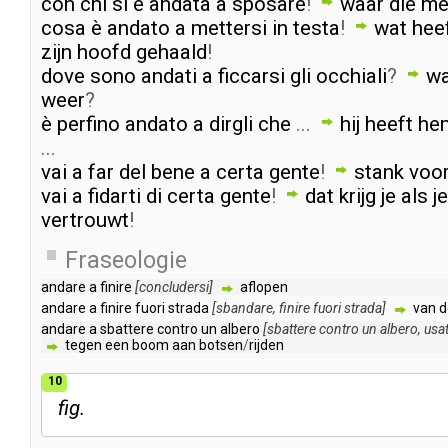
con
chi
si
è
andata
a
sposare
!
waar
die
me
cosa
è
andato
a
mettersi
in
testa
!
wat
hee
zijn
hoofd
gehaald
!
dove
sono
andati
a
ficcarsi
gli
occhiali
?
wa
weer
?
è
perfino
andato
a
dirgli
che
...
hij
heeft
he
...
vai
a
far
del
bene
a
certa
gente
!
stank
voo
vai
a
fidarti
di
certa
gente
!
dat
krijg
je
als
je
vertrouwt
!
Fraseologie
andare
a
finire
[
concludersi
]
aflopen
andare
a
finire
fuori
strada
[
sbandare
,
finire
fuori
strada
]
van
d
andare
a
sbattere
contro
un
albero
[
sbattere
contro
un
albero
,
usa
tegen
een
boom
aan
botsen
/
rijden
10
fig.