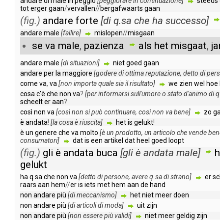
andare
di
male
in
peggio
[
peggiorare
in
continuazione
]
steeds
tot
erger
gaan
/
vervallen
//
bergafwaarts
gaan
(fig.)
andare
forte
[
di
q
.
sa
che
ha
successo
]
andare
male
[
fallire
]
mislopen
//
misgaan
se
va
male
,
pazienza
als
het
misgaat
,
j
andare
male
[
di
situazioni
]
niet
goed
gaan
andare
per
la
maggiore
[
godere
di
ottima
reputazione
,
detto
di
per
come
va
,
va
[
non
importa
quale
sia
il
risultato
]
we
zien
wel
hoe
cosa
c'è
che
non
va
?
[
per
informarsi
sull'umore
o
stato
d'animo
di
q
scheelt
er
aan
?
così
non
va
[
così
non
si
può
continuare
,
così
non
va
bene
]
zo
g
è
andata
!
[
la
cosa
è
riuscita
]
het
is
gelukt
!
è
un
genere
che
va
molto
[
è
un
prodotto
,
un
articolo
che
vende
ben
consumatori
]
dat
is
een
artikel
dat
heel
goed
loopt
(fig.)
gli
è
andata
buca
[
gli
è
andata
male
]
h
gelukt
ha
q
.
sa
che
non
va
[
detto
di
persone
,
avere
q
.
sa
di
strano
]
er
sc
raars
aan
hem
//
er
is
iets
met
hem
aan
de
hand
non
andare
più
[
di
meccanismo
]
het
niet
meer
doen
non
andare
più
[
di
articoli
di
moda
]
uit
zijn
non
andare
più
[
non
essere
più
validi
]
niet
meer
geldig
zijn