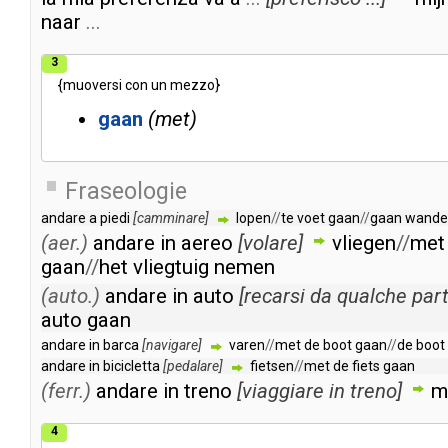
naar
...
3
{
muoversi
con
un
mezzo
}
gaan
met
Fraseologie
andare
a
piedi
[
camminare
]
lopen
//
te
voet
gaan
//
gaan
wande
(aer.)
andare
in
aereo
[
volare
]
vliegen
//
met
gaan
//
het
vliegtuig
nemen
(auto.)
andare
in
auto
[
recarsi
da
qualche
par
auto
gaan
andare
in
barca
[
navigare
]
varen
//
met
de
boot
gaan
//
de
boot
andare
in
bicicletta
[
pedalare
]
fietsen
//
met
de
fiets
gaan
(ferr.)
andare
in
treno
[
viaggiare
in
treno
]
m
4