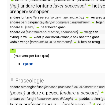
achteruitgaan
//
achteruitlopen
//
achteruitrijden
//
achteruitvar
(fig.)
andare
lontano
[
aver
successo
]
het
ve
brengen
/
schoppen
andare
lontano
[
fare
parecchio
cammino
,
anche
fig
.]
ver
weg
g
andare
per
i
cinquanta
[
star
per
compiere
cinquant'anni
]
tegen
andare
su
[
salire
]
naar
boven
gaan
andare
via
[
allontanarsi
;
di
macchie
,
scomparire
]
weggaan
ovunque
vai
waar
je
ook
komt
//
waar
je
ook
naar
toe
gaat
vado
e
vengo
[
torno
subito
,
in
un
momento
]
ik
ben
zo
terug
2
{
muoversi
per
fare
q
.
sa
}
gaan
Fraseologie
andare
a
mangiar
fuori
[
cenare
o
pranzare
fuori
,
al
ristorante
e
non
(pesca)
andare
a
pesca
[
andare
a
pescare
]
andare
per
funghi
[
andare
in
cerca
di
funghi
]
paddestoelen
(
g
la
mia
preferenza
va
a
...
[
preferisco
...]
mij