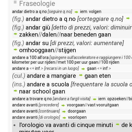
Fraseologie
andar
dietro
a
q
.
no
[
seguire
q
.
no
]
iem
.
volgen
(fig.)
andar
dietro
a
q
.
no
[
corteggiare
q
.
no
]
(fig.)
andar
giù
[
detto
di
prezzi
,
valori
:
diminui
zakken
//
dalen
//
naar
beneden
gaan
(fig.)
andar
su
[
di
prezzi
,
valori
:
aumentare
]
omhooggaan
//
stijgen
andare
a
100
all'ora
[
spingere
sull'acceleratore
e
raggiungere
i
100
kilometer
per
uur
rijden
//
met
100
per
uur
gaan
//
100
rijden
andare
a
<+
inf
.>
[
recarsi
in
un
luogo
]
gaan
<+
inf
.>
(cul.)
andare
a
mangiare
gaan
eten
(ins.)
andare
a
scuola
[
frequentare
la
scuola
naar
school
gaan
andare
a
trovare
q
.
no
[
andare
a
fargli
visita
]
iem
.
opzoeken
//
bi
andare
avanti
[
precedere
]
voorgaan
//
vast
vooruitgaan
andare
avanti
[
continuare
]
doorgaan
andare
avanti
[
di
orologio
]
voorlopen
l'orologio
va
avanti
di
cinque
minuti
de