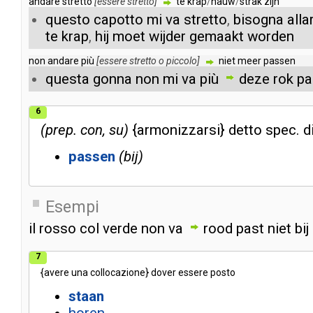
andare
stretto
[
essere
stretto
]
te
krap
/
nauw
/
strak
zijn
questo
capotto
mi
va
stretto
,
bisogna
alla
te
krap
,
hij
moet
wijder
gemaakt
worden
non
andare
più
[
essere
stretto
o
piccolo
]
niet
meer
passen
questa
gonna
non
mi
va
più
deze
rok
pa
6
prep. con, su
{
armonizzarsi
}
detto
spec
.
d
passen
bij
Esempi
il
rosso
col
verde
non
va
rood
past
niet
bij
7
{
avere
una
collocazione
}
dover
essere
posto
staan