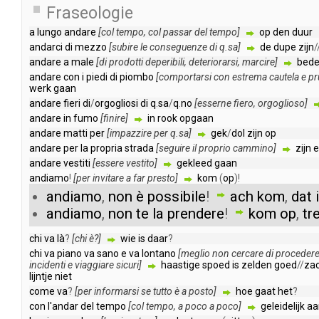
Fraseologie
a
lungo
andare
[
col
tempo
,
col
passar
del
tempo
]
op
den
duur
andarci
di
mezzo
[
subire
le
conseguenze
di
q
.
sa
]
de
dupe
zijn
/
andare
a
male
[
di
prodotti
deperibili
,
deteriorarsi
,
marcire
]
bede
andare
con
i
piedi
di
piombo
[
comportarsi
con
estrema
cautela
e
pr
werk
gaan
andare
fieri
di
/
orgogliosi
di
q
.
sa
/
q
.
no
[
esserne
fiero
,
orgoglioso
]
andare
in
fumo
[
finire
]
in
rook
opgaan
andare
matti
per
[
impazzire
per
q
.
sa
]
gek
/
dol
zijn
op
andare
per
la
propria
strada
[
seguire
il
proprio
cammino
]
zijn
e
andare
vestiti
[
essere
vestito
]
gekleed
gaan
andiamo
!
[
per
invitare
a
far
presto
]
kom
(
op
)!
andiamo
,
non
è
possibile
!
ach
kom
,
dat
andiamo
,
non
te
la
prendere
!
kom
op
,
tr
chi
va
là
?
[
chi
è
?]
wie
is
daar
?
chi
va
piano
va
sano
e
va
lontano
[
meglio
non
cercare
di
proceder
incidenti
e
viaggiare
sicuri
]
haastige
spoed
is
zelden
goed
//
zac
lijntje
niet
come
va
?
[
per
informarsi
se
tutto
è
a
posto
]
hoe
gaat
het
?
con
l'andar
del
tempo
[
col
tempo
,
a
poco
a
poco
]
geleidelijk
aa