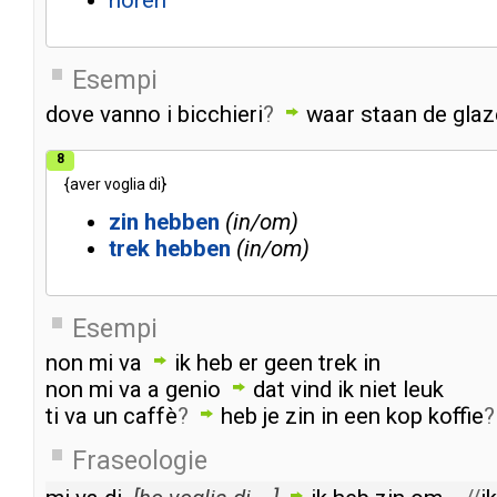
horen
Esempi
dove
vanno
i
bicchieri
?
waar
staan
de
glaz
8
{
aver
voglia
di
}
zin
hebben
in/om
trek
hebben
in/om
Esempi
non
mi
va
ik
heb
er
geen
trek
in
non
mi
va
a
genio
dat
vind
ik
niet
leuk
ti
va
un
caffè
?
heb
je
zin
in
een
kop
koffie
?
Fraseologie