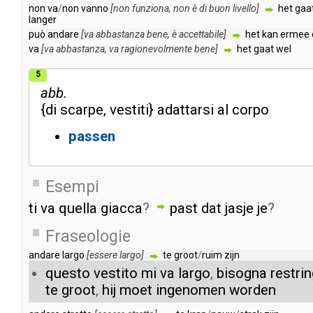
non
va
/
non
vanno
[
non
funziona
,
non
è
di
buon
livello
]
het
gaa
langer
può
andare
[
va
abbastanza
bene
,
è
accettabile
]
het
kan
ermee
va
[
va
abbastanza
,
va
ragionevolmente
bene
]
het
gaat
wel
5
abb.
{
di
scarpe
,
vestiti
}
adattarsi
al
corpo
passen
Esempi
ti
va
quella
giacca
?
past
dat
jasje
je
?
Fraseologie
andare
largo
[
essere
largo
]
te
groot
/
ruim
zijn
questo
vestito
mi
va
largo
,
bisogna
restri
te
groot
,
hij
moet
ingenomen
worden