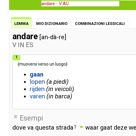
andare -
V AU
LEMMA
MIO DIZIONARIO
COMBINAZIONI LESSICALI
andare
[an-dà-re]
V
IN
ES
1
{
muoversi
verso
un
luogo
}
gaan
lopen
a piedi
rijden
in veicoli
varen
in barca
Esempi
dove
va
questa
strada
?
waar
gaat
deze
w