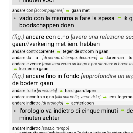
minuten
voor
andare
con
[
accompagnare
]
gaan
met
vado
con
la
mamma
a
fare
la
spesa
ik
g
boodschappen
doen
(fig.)
andare
con
q
.
no
[
avere
una
relazione
se
gaan
//
verkering
met
iem
.
hebben
andare
controcorrente
tegen
de
stroom
in
gaan
andare
da
...
a
...
[
di
periodi
di
tempo
,
decorrere
]
duren
van
...
to
andare
e
venire
[
muoversi
verso
un
luogo
e
poi
ritornare
in
breve
t
komen
en
gaan
(fig.)
andare
fino
in
fondo
[
approfondire
un
ar
de
bodem
gaan
andare
forte
[
in
velocità
]
hard
gaan
/
lopen
andare
incontro
a
q
.
no
[
alla
sua
volta
,
verso
di
lui
]
iem
.
tegemo
andare
indietro
[
di
orologio
]
achterlopen
l'orologio
va
indietro
di
cinque
minuti
de
minuten
achter
andare
indietro
[
spazio
,
tempo
]