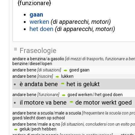
{
funzionare
}
gaan
werken
di apparecchi, motori
het
doen
di apparecchi, motori
Fraseologie
andare
a
benzina
/
a
gasolio
[
di
mezzi
di
trasporto
,
funzionare
a
ben
benzine
/
diesel
lopen
andare
bene
[
di
situazioni
]
goed
gaan
andare
bene
[
riuscire
]
lukken
è
andata
bene
het
is
gelukt
andare
bene
[
funzionare
]
goed
werken
//
het
goed
doen
il
motore
va
bene
de
motor
werkt
goed
andare
bene
a
scuola
/
male
a
scuola
[
frequentare
la
scuola
con
pro
goed
/
slecht
doen
op
school
andare
bene
/
male
a
q
.
no
[
di
situazioni
,
concludersi
con
un
esito
po
geluk
/
pech
hebben