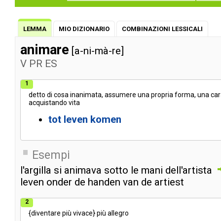
LEMMA
MIO DIZIONARIO
COMBINAZIONI LESSICALI
animare
[a-ni-mà-re]
V
PR
ES
1
detto
di
cosa
inanimata
,
assumere
una
propria
forma
,
una
car
acquistando
vita
tot
leven
komen
Esempi
l'argilla
si
animava
sotto
le
mani
dell'artista
leven
onder
de
handen
van
de
artiest
2
{
diventare
più
vivace
}
più
allegro