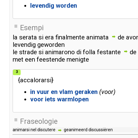
levendig
worden
Esempi
la
serata
si
era
finalmente
animata
de
avo
levendig
geworden
le
strade
si
animarono
di
folla
festante
de
met
een
feestende
menigte
3
{
accalorarsi
}
in
vuur
en
vlam
geraken
voor
voor
iets
warmlopen
Fraseologie
animarsi
nel
discutere
geanimeerd
discussiëren