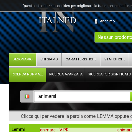
Questo sito utilizza i cookies per migliorare la tua esperienza di n
Anonimo
Nessun prodotto
DIZIONARIO
CHI SIAMO
CARATTERISTICHE
STATISTICHE
RICERCA NORMALE
RICERCA AVANZATA
RICERCA PER SIGNIFICATO
Clicca qui per vedere la parola come LEMMA oppure co
Lemmi
animare -
V PR
animar