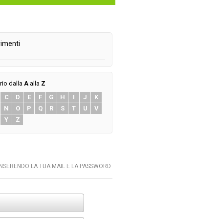
imenti
rio dalla
A
alla
Z
C
D
E
F
G
H
I
J
K
N
O
P
Q
R
S
T
U
V
Y
Z
INSERENDO LA TUA MAIL E LA PASSWORD