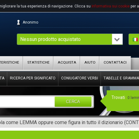
migliorare la tua esperienza di navigazione.
Clicca su
Informativa sui cookie
per a
Anonimo
Nessun prodotto acquistato
ERISTICHE
STATISTICHE
ACQUISTA
AIUTO
CONTATTACI
TA
RICERCA PER SIGNIFICATO
CONIUGATORE VERBI
TABELLE E GRAMMA
Trovati
0 lem
CERCA
rola come LEMMA oppure come figura in tutto il dizionario (CON