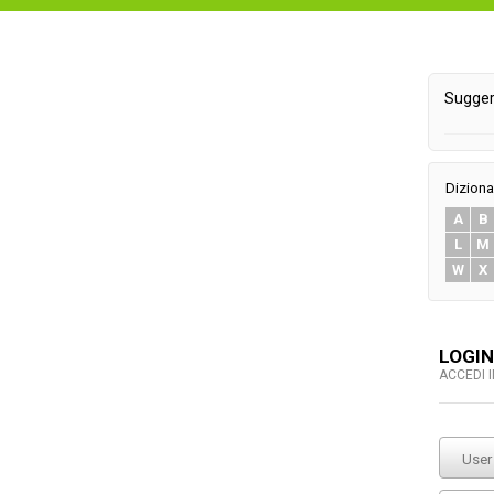
Sugger
Diziona
A
B
L
M
W
X
LOGIN
ACCEDI 