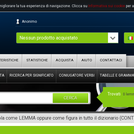
migliorare la tua esperienza di navigazione.
Clicca su
Informativa sui cookie
per a
Anonimo
Nessun prodotto acquistato
ERISTICHE
STATISTICHE
ACQUISTA
AIUTO
CONTATTACI
TA
RICERCA PER SIGNIFICATO
CONIUGATORE VERBI
TABELLE E GRAMMA
Trovati
0 lem
CERCA
rola come LEMMA oppure come figura in tutto il dizionario (CON