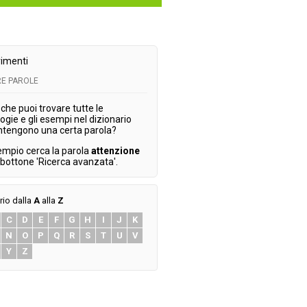
imenti
E PAROLE
che puoi trovare tutte le
ogie e gli esempi nel dizionario
ntengono una certa parola?
empio cerca la parola
attenzione
l bottone 'Ricerca avanzata'.
rio dalla
A
alla
Z
C
D
E
F
G
H
I
J
K
N
O
P
Q
R
S
T
U
V
Y
Z