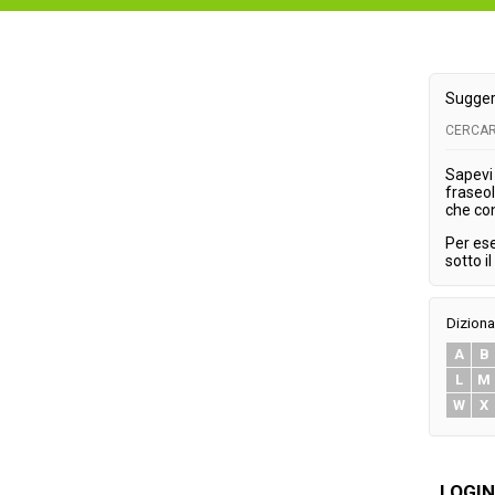
Sugger
CERCAR
Sapevi 
fraseol
che co
Per es
sotto i
Diziona
A
B
L
M
W
X
LOGIN