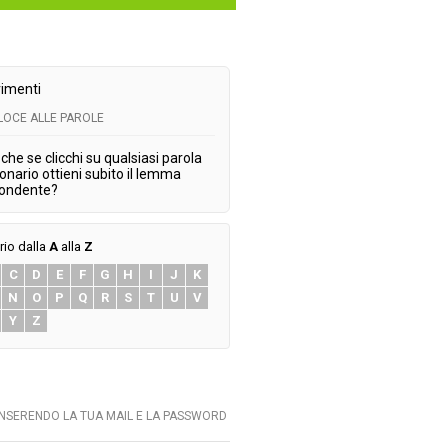
imenti
ELOCE ALLE PAROLE
che se clicchi su qualsiasi parola
ionario ottieni subito il lemma
pondente?
rio dalla
A
alla
Z
C
D
E
F
G
H
I
J
K
N
O
P
Q
R
S
T
U
V
Y
Z
INSERENDO LA TUA MAIL E LA PASSWORD