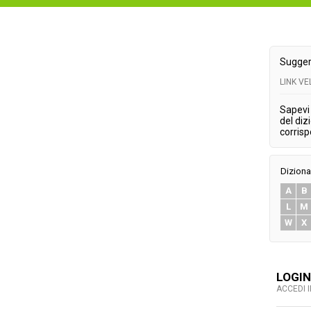
Sugger
LINK V
Sapevi 
del diz
corris
Diziona
A
B
L
M
W
X
LOGIN
ACCEDI 