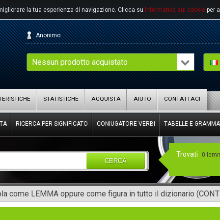
migliorare la tua esperienza di navigazione.
Clicca su
Informativa sui cookie
per a
Anonimo
Nessun prodotto acquistato
ERISTICHE
STATISTICHE
ACQUISTA
AIUTO
CONTATTACI
TA
RICERCA PER SIGNIFICATO
CONIUGATORE VERBI
TABELLE E GRAMMA
Trovati
0 lem
CERCA
rola come LEMMA oppure come figura in tutto il dizionario (CON