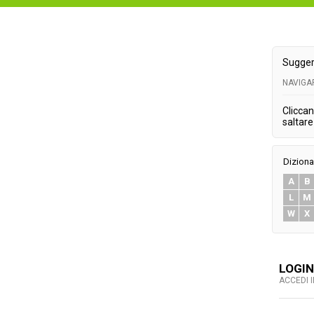
Sugger
NAVIGA
Cliccan
saltare 
Diziona
A
B
L
M
W
X
LOGIN
ACCEDI 