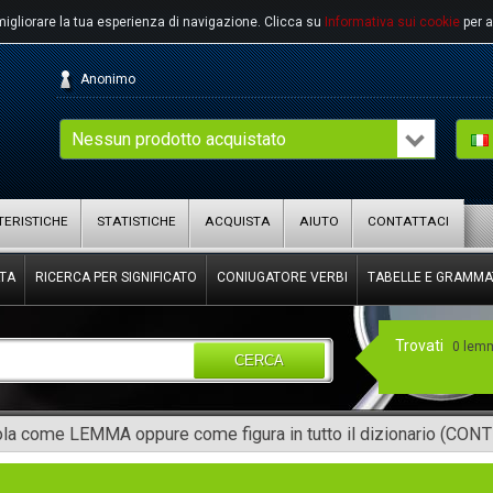
migliorare la tua esperienza di navigazione.
Clicca su
Informativa sui cookie
per a
Anonimo
Nessun prodotto acquistato
ERISTICHE
STATISTICHE
ACQUISTA
AIUTO
CONTATTACI
TA
RICERCA PER SIGNIFICATO
CONIUGATORE VERBI
TABELLE E GRAMMA
Trovati
0 lem
CERCA
rola come LEMMA oppure come figura in tutto il dizionario (CON