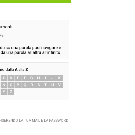
imenti
RE
do su una parola puoi navigare e
da una parola all'altra all'infinito.
rio dalla
A
alla
Z
C
D
E
F
G
H
I
J
K
N
O
P
Q
R
S
T
U
V
Y
Z
INSERENDO LA TUA MAIL E LA PASSWORD