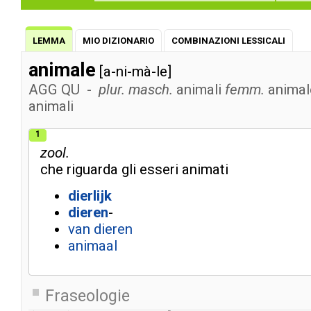
LEMMA
MIO DIZIONARIO
COMBINAZIONI LESSICALI
animale
[a-ni-mà-le]
AGG
QU
-
plur. masch.
animali
femm.
animal
animali
1
zool.
che
riguarda
gli
esseri
animati
dierlijk
dieren
-
van
dieren
animaal
Fraseologie