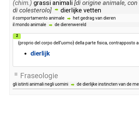
(chim.)
grassi
animali
[
di
origine
animale
,
con
di
colesterolo
]
dierlijke
vetten
il
comportamento
animale
het
gedrag
van
dieren
il
mondo
animale
de
dierenwereld
2
{
proprio
del
corpo
dell'uomo
}
della
parte
fisica
,
contrapposto
a
dierlijk
Fraseologie
gli
istinti
animali
negli
uomini
de
dierlijke
instincten
van
de
me