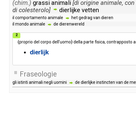
(chim.)
grassi
animali
[
di
origine
animale
,
con
di
colesterolo
]
dierlijke
vetten
il
comportamento
animale
het
gedrag
van
dieren
il
mondo
animale
de
dierenwereld
2
{
proprio
del
corpo
dell'uomo
}
della
parte
fisica
,
contrapposto
a
dierlijk
Fraseologie
gli
istinti
animali
negli
uomini
de
dierlijke
instincten
van
de
me