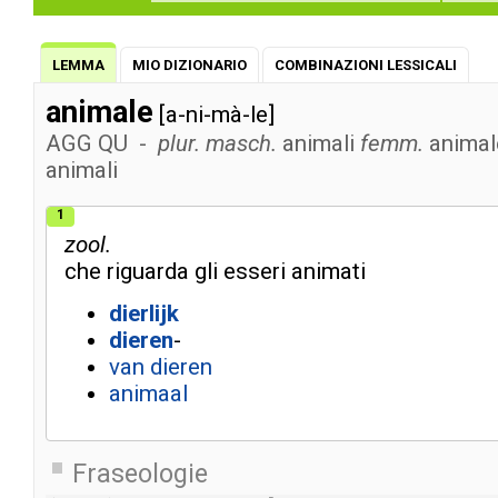
LEMMA
MIO DIZIONARIO
COMBINAZIONI LESSICALI
animale
[a-ni-mà-le]
AGG
QU
-
plur. masch.
animali
femm.
animal
animali
1
zool.
che
riguarda
gli
esseri
animati
dierlijk
dieren
-
van
dieren
animaal
Fraseologie