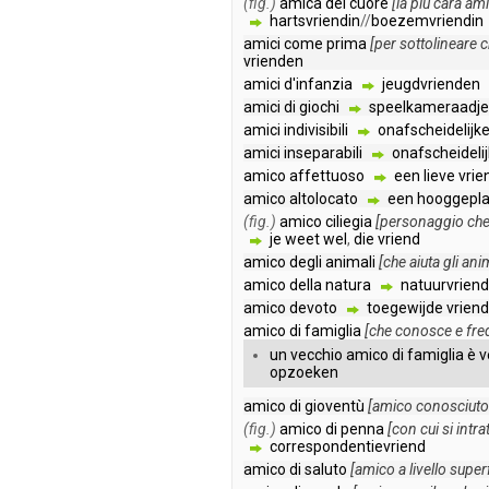
(fig.)
amica
del
cuore
[
la
più
cara
ami
hartsvriendin
//
boezemvriendin
amici
come
prima
[
per
sottolineare
c
vrienden
amici
d'infanzia
jeugdvrienden
amici
di
giochi
speelkameraadje
amici
indivisibili
onafscheidelijk
amici
inseparabili
onafscheidelij
amico
affettuoso
een
lieve
vrie
amico
altolocato
een
hooggepla
(fig.)
amico
ciliegia
[
personaggio
ch
je
weet
wel
,
die
vriend
amico
degli
animali
[
che
aiuta
gli
anim
amico
della
natura
natuurvriend
amico
devoto
toegewijde
vriend
amico
di
famiglia
[
che
conosce
e
fre
un
vecchio
amico
di
famiglia
è
v
opzoeken
amico
di
gioventù
[
amico
conosciuto
(fig.)
amico
di
penna
[
con
cui
si
intra
correspondentievriend
amico
di
saluto
[
amico
a
livello
superf