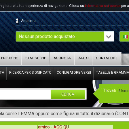
migliorare la tua esperienza di navigazione.
Clicca su
Informativa sui cookie
per a
Anonimo
Nessun prodotto acquistato
ERISTICHE
STATISTICHE
ACQUISTA
AIUTO
CONTATTACI
TA
RICERCA PER SIGNIFICATO
CONIUGATORE VERBI
TABELLE E GRAMMA
Trovati
2 lem
CERCA
rola come LEMMA oppure come figura in tutto il dizionario (CON
amico -
AGG QU