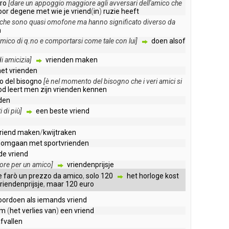
ro
[
dare
un
appoggio
maggiore
agli
avversari
dell'amico
che
oor
degene
met
wie
je
vriend
(
in
)
ruzie
heeft
che
sono
quasi
omofone
ma
hanno
significato
diverso
da
n
amico
di
q
.
no
e
comportarsi
come
tale
con
lui
]
doen
alsof
di
amicizia
]
vrienden
maken
et
vrienden
o
del
bisogno
[
è
nel
momento
del
bisogno
che
i
veri
amici
si
od
leert
men
zijn
vrienden
kennen
den
i
di
più
]
een
beste
vriend
riend
maken
/
kwijtraken
omgaan
met
sportvrienden
de
vriend
ore
per
un
amico
]
vriendenprijsje
e
farò
un
prezzo
da
amico
,
solo
120
het
horloge
kost
riendenprijsje
,
maar
120
euro
oordoen
als
iemands
vriend
om
(
het
verlies
van
)
een
vriend
fvallen