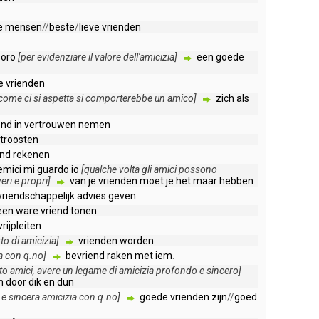
e
mensen
//
beste
/
lieve
vrienden
soro
[
per
evidenziare
il
valore
dell'amicizia
]
een
goede
e
vrienden
come
ci
si
aspetta
si
comporterebbe
un
amico
]
zich
als
end
in
vertrouwen
nemen
troosten
end
rekenen
emici
mi
guardo
io
[
qualche
volta
gli
amici
possono
veri
e
propri
]
van
je
vrienden
moet
je
het
maar
hebben
vriendschappelijk
advies
geven
een
ware
vriend
tonen
vrijpleiten
to
di
amicizia
]
vrienden
worden
a
con
q
.
no
]
bevriend
raken
met
iem
.
to
amici
,
avere
un
legame
di
amicizia
profondo
e
sincero
]
n
door
dik
en
dun
e
sincera
amicizia
con
q
.
no
]
goede
vrienden
zijn
//
goed