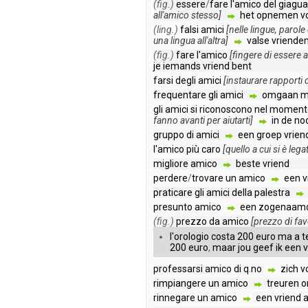
(fig.)
essere
/
fare
l'amico
del
giagua
all'amico
stesso
]
het
opnemen
v
(ling.)
falsi
amici
[
nelle
lingue
,
parole
una
lingua
all'altra
]
valse
vriende
(fig.)
fare
l'amico
[
fingere
di
essere
je
iemands
vriend
bent
farsi
degli
amici
[
instaurare
rapporti
frequentare
gli
amici
omgaan
m
gli
amici
si
riconoscono
nel
moment
fanno
avanti
per
aiutarti
]
in
de
no
gruppo
di
amici
een
groep
vrien
l'amico
più
caro
[
quello
a
cui
si
è
legat
migliore
amico
beste
vriend
perdere
/
trovare
un
amico
een
v
praticare
gli
amici
della
palestra
presunto
amico
een
zogenaam
(fig.)
prezzo
da
amico
[
prezzo
di
fav
l'orologio
costa
200
euro
ma
a
t
200
euro
,
maar
jou
geef
ik
een
v
professarsi
amico
di
q
.
no
zich
v
rimpiangere
un
amico
treuren
rinnegare
un
amico
een
vriend
a