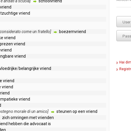
è
andati
a
scuola
]
schoolvriend
vriend
tzuchtige
vriend
considerato
come
un
fratello
]
boezemvriend
ke
vriend
lprezen
vriend
vriend
angbare
vriend
Hai di
vloedrijke
/
belangrijke
vriend
Registr
e
vriend
e
vriend
vriend
ympatieke
vriend
d
ostegno
morale
di
un
amico
]
steunen
op
een
vriend
zich
omringen
met
vrienden
iend
hebben
die
advocaat
is
den