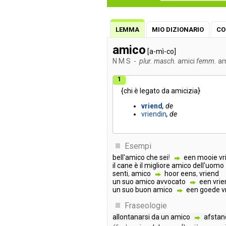
LEMMA
MIO DIZIONARIO
CO
amico
[a-mì-co]
N
M
S
-
plur. masch.
amici
femm.
am
1
{
chi
è
legato
da
amicizia
}
vriend
de
vriendin
de
Esempi
bell'amico
che
sei
!
een
mooie
vr
il
cane
è
il
migliore
amico
dell'uomo
senti
,
amico
hoor
eens
,
vriend
un
suo
amico
avvocato
een
vrie
un
suo
buon
amico
een
goede
v
Fraseologie
allontanarsi
da
un
amico
afstan