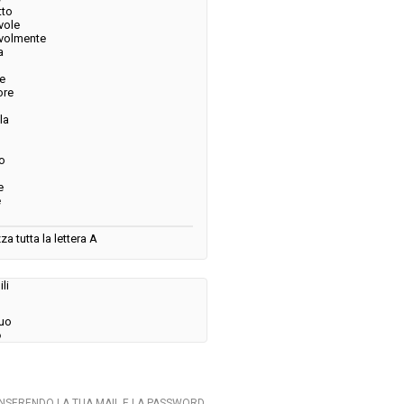
tto
vole
volmente
a
e
ore
la
o
e
e
za tutta la lettera A
li
uo
o
INSERENDO LA TUA MAIL E LA PASSWORD