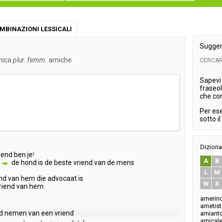
MBINAZIONI LESSICALI
Sugger
ica
plur. femm.
amiche
CERCAR
Sapevi 
fraseol
che co
Per es
sotto i
Diziona
iend
ben
je
!
A
B
de
hond
is
de
beste
vriend
van
de
mens
L
M
nd
van
hem
die
advocaat
is
W
X
riend
van
hem
amerin
ametist
d
nemen
van
een
vriend
amiant
amical