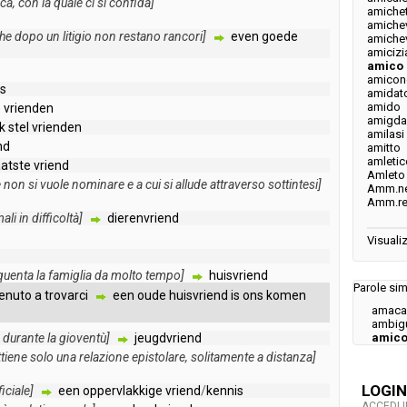
ca
,
con
la
quale
ci
si
confida
]
amiche
amiche
he
dopo
un
litigio
non
restano
rancori
]
even
goede
amiche
amicizi
amico
amicon
s
amidat
amido
e
vrienden
amigda
k
stel
vrienden
amilasi
nd
amitto
amletic
atste
vriend
Amleto
e
non
si
vuole
nominare
e
a
cui
si
allude
attraverso
sottintesi
]
Amm.n
Amm.r
ali
in
difficoltà
]
dierenvriend
Visualiz
quenta
la
famiglia
da
molto
tempo
]
huisvriend
Parole simi
enuto
a
trovarci
een
oude
huisvriend
is
ons
komen
amaca
ambig
durante
la
gioventù
]
jeugdvriend
amic
ttiene
solo
una
relazione
epistolare
,
solitamente
a
distanza
]
LOGIN
iciale
]
een
oppervlakkige
vriend
/
kennis
ACCEDI 