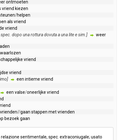
er
ontmoeten
s
vriend
kiezen
steunen
/
helpen
oen
als
vriend
de
vriend
,
spec
.
dopo
una
rottura
dovuta
a
una
lite
e
sim
.]
weer
raden
rwaarlozen
chappelijke
vriend
jdse
vriend
timo
]
een
intieme
vriend
een
valse
/
oneerlijke
vriend
nd
vriend
vrienden
//
gaan
stappen
met
vrienden
op
bezoek
gaan
relazione
sentimentale
,
spec
.
extraconiugale
;
usato