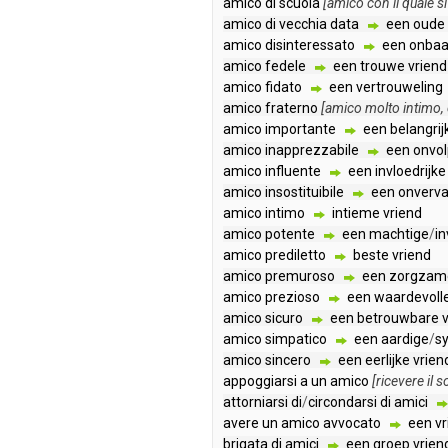
amico
di
scuola
[
amico
con
il
quale
si
amico
di
vecchia
data
een
oude
amico
disinteressato
een
onbaa
amico
fedele
een
trouwe
vriend
amico
fidato
een
vertrouweling
amico
fraterno
[
amico
molto
intimo
,
amico
importante
een
belangrij
amico
inapprezzabile
een
onvo
amico
influente
een
invloedrijke
amico
insostituibile
een
onverv
amico
intimo
intieme
vriend
amico
potente
een
machtige
/
in
amico
prediletto
beste
vriend
amico
premuroso
een
zorgzam
amico
prezioso
een
waardevoll
amico
sicuro
een
betrouwbare
amico
simpatico
een
aardige
/
s
amico
sincero
een
eerlijke
vrien
appoggiarsi
a
un
amico
[
ricevere
il
s
attorniarsi
di
/
circondarsi
di
amici
avere
un
amico
avvocato
een
vr
brigata
di
amici
een
groep
vrien