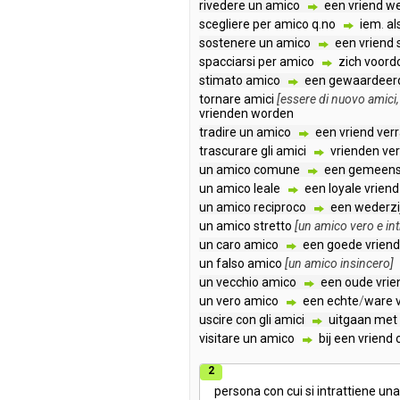
rivedere
un
amico
een
vriend
we
scegliere
per
amico
q
.
no
iem
.
al
sostenere
un
amico
een
vriend
spacciarsi
per
amico
zich
voord
stimato
amico
een
gewaardeer
tornare
amici
[
essere
di
nuovo
amici
vrienden
worden
tradire
un
amico
een
vriend
ver
trascurare
gli
amici
vrienden
ve
un
amico
comune
een
gemeens
un
amico
leale
een
loyale
vriend
un
amico
reciproco
een
wederzi
un
amico
stretto
[
un
amico
vero
e
in
un
caro
amico
een
goede
vriend
un
falso
amico
[
un
amico
insincero
]
un
vecchio
amico
een
oude
vrie
un
vero
amico
een
echte
/
ware
uscire
con
gli
amici
uitgaan
met
visitare
un
amico
bij
een
vriend
2
persona
con
cui
si
intrattiene
una