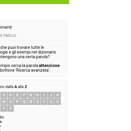
imenti
E PAROLE
che puoi trovare tutte le
ogie e gli esempi nel dizionario
ntengono una certa parola?
empio cerca la parola
attenzione
l bottone 'Ricerca avanzata'.
rio dalla
A
alla
Z
C
D
E
F
G
H
I
J
K
N
O
P
Q
R
S
T
U
V
Y
Z
dio
a
o
e