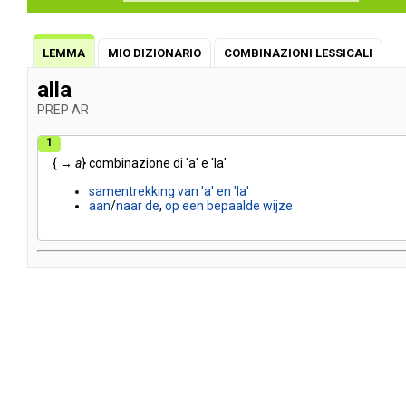
LEMMA
MIO DIZIONARIO
COMBINAZIONI LESSICALI
alla
PREP
AR
1
{ →
a
}
combinazione
di
'a'
e
'la'
samentrekking
van
'a'
en
'la'
aan
/
naar
de
,
op
een
bepaalde
wijze