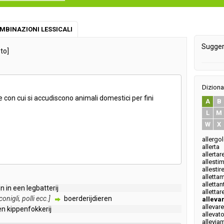
MBINAZIONI LESSICALI
Sugger
to]
Diziona
e
con
cui
si
accudiscono
animali
domestici
per
fini
A
B
L
M
W
X
allergo
allerta
allertar
allesti
allestir
alletta
allettan
en
in
een
legbatterij
allettar
conigli
,
polli
ecc
.]
boerderijdieren
alleva
allevare
en
kippenfokkerij
allevat
allevia