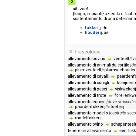
2
all.; zool.
{
luogo
,
impianti
}
azienda
o
fabbr
sostentamento
di
una
determina
fokkerij
de
houderij
de
Fraseologie
allevamento
bovino
veeteelt
//
v
allevamento
di
animali
da
cortile
[
do
pluimveeteelt
//
pluimveehouderi
allevamento
di
cavalli
paardenfo
allevamento
di
conigli
konijnenf
allevamento
di
pesci
viskwekerij
allevamento
di
trote
forellenkwe
allevamento
equino
[
dove
si
accudi
paardenfokkerij
//
stoeterij
allevamento
modello
[
costruito
sec
modelfokkerij
allevamento
ovino
schapenteel
tenere
un
allevamento
een
fokk