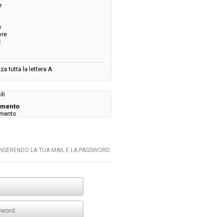
e
e
ore
e
za tutta la lettera A
li
amento
amento
INSERENDO LA TUA MAIL E LA PASSWORD