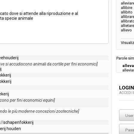
alleviar
allibire
allibito
icato
dove
si
attende
alla
riproduzione
e
al
allibrar
ta
specie
animale
allibrat
allietar
allievo
Visualiz
eehouderij
Parole simi
ve
si
accudiscono
animali
da
cortile
per
fini
economici
]
allev
j
allevi
kkerij
okkerij
LOGIN
ACCEDI 
kerij
scono
per
fini
economici
equini
]
ondo
le
più
moderne
concezioni
zootecniche
]
t
//
schapenfokkerij
erij
houden