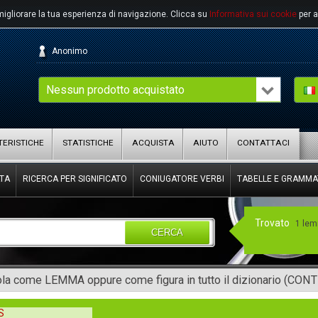
migliorare la tua esperienza di navigazione.
Clicca su
Informativa sui cookie
per a
Anonimo
Nessun prodotto acquistato
ERISTICHE
STATISTICHE
ACQUISTA
AIUTO
CONTATTACI
TA
RICERCA PER SIGNIFICATO
CONIUGATORE VERBI
TABELLE E GRAMMA
Trovato
1 le
CERCA
rola come LEMMA oppure come figura in tutto il dizionario (CON
S