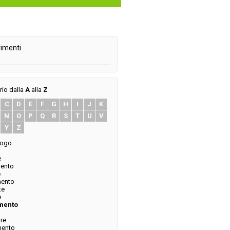
imenti
rio dalla
A
alla
Z
C
D
E
F
G
H
I
J
K
N
O
P
Q
R
S
T
U
V
Y
Z
logo
e
mento
e
mento
te
e
mento
ore
mento