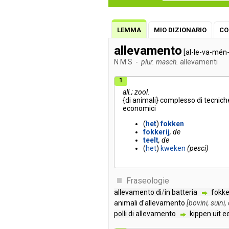
LEMMA
MIO DIZIONARIO
CO
allevamento
[al-le-va-mén-
N
M
S
-
plur. masch.
allevamenti
1
all.; zool.
{
di
animali
}
complesso
di
tecnich
economici
(
het
)
fokken
fokkerij
de
teelt
de
(
het
)
kweken
pesci
Fraseologie
allevamento
di
/
in
batteria
fokk
animali
d'allevamento
[
bovini
,
suini
,
polli
di
allevamento
kippen
uit
e