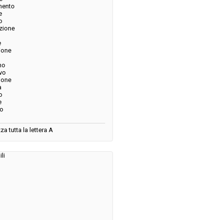
mento
e
o
azione
e
ione
no
ivo
ione
a
o
e
no
za tutta la lettera A
li