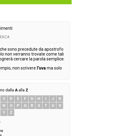
imenti
TENZA
 che sono precedute da apostrofo
olo non verranno trovate come tali
ognerà cercare la parola semplice.
empio, non scrivere
l'uva
ma solo
rio dalla
A
alla
Z
C
D
E
F
G
H
I
J
K
N
O
P
Q
R
S
T
U
V
Y
Z
e
re
e