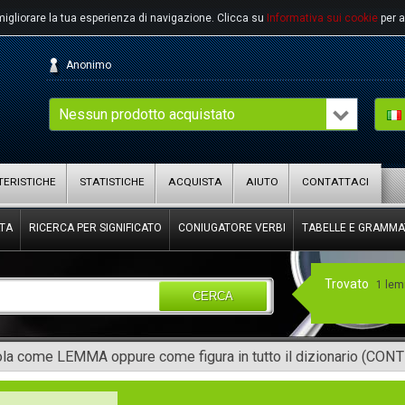
migliorare la tua esperienza di navigazione.
Clicca su
Informativa sui cookie
per a
Anonimo
Nessun prodotto acquistato
ERISTICHE
STATISTICHE
ACQUISTA
AIUTO
CONTATTACI
TA
RICERCA PER SIGNIFICATO
CONIUGATORE VERBI
TABELLE E GRAMMA
Trovato
1 le
CERCA
rola come LEMMA oppure come figura in tutto il dizionario (CON