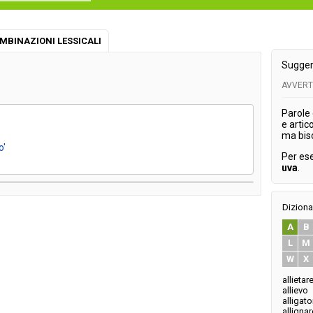
MBINAZIONI LESSICALI
Sugger
AVVER
Parole
e artic
ma bis
o'
Per es
uva
.
Diziona
A
B
L
M
W
X
allietar
allievo
alligato
allignar