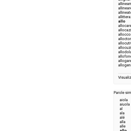
allinea
allinear
allineat
allitter
allo
allocar
allocaz
allocco
allocto
allocut
allocuz
allodol
allofon
allogar
alloge
Visualiz
Parole simi
aiola
aiuola
al
ala
alé
alla
alle
allo