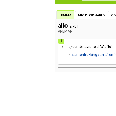
LEMMA
MIO DIZIONARIO
CO
allo
[al-lò]
PREP
AR
1
{ →
a
}
combinazione
di
'a'
e
'lo'
samentrekking
van
'a'
en
'l