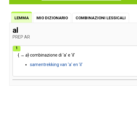
LEMMA
MIO DIZIONARIO
COMBINAZIONI LESSICALI
al
PREP
AR
1
{ →
a
}
combinazione
di
'a'
e
'il'
samentrekking
van
'a'
en
'il'