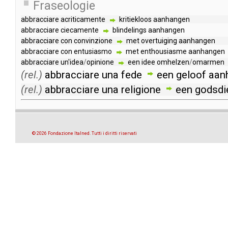
Fraseologie
abbracciare
acriticamente
kritiekloos
aanhangen
abbracciare
ciecamente
blindelings
aanhangen
abbracciare
con
convinzione
met
overtuiging
aanhangen
abbracciare
con
entusiasmo
met
enthousiasme
aanhangen
abbracciare
un'idea
/
opinione
een
idee
omhelzen
/
omarmen
(rel.)
abbracciare
una
fede
een
geloof
aan
(rel.)
abbracciare
una
religione
een
godsdi
© 2026 Fondazione Italned. Tutti i diritti riservati