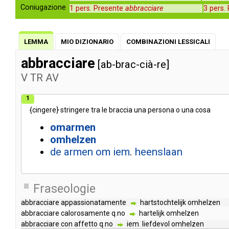
Coniugazione
1 pers. Presente
abbracciare
3 pers.
LEMMA
MIO DIZIONARIO
COMBINAZIONI LESSICALI
abbracciare
[ab-brac-cià-re]
V
TR
AV
1
{
cingere
}
stringere
tra
le
braccia
una
persona
o
una
cosa
omarmen
omhelzen
de
armen
om
iem
.
heenslaan
Fraseologie
abbracciare
appassionatamente
hartstochtelijk
omhelzen
abbracciare
calorosamente
q
.
no
hartelijk
omhelzen
abbracciare
con
affetto
q
.
no
iem
.
liefdevol
omhelzen