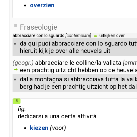
overzien
Fraseologie
abbracciare
con
lo
sguardo
[
contemplare
]
uitkijken
over
da
qui
puoi
abbracciare
con
lo
sguardo
tut
hieruit
kijk
je
over
alle
heuvels
uit
(geogr.)
abbracciare
le
colline
/
la
vallata
[
amm
een
prachtig
uitzicht
hebben
op
de
heuvel
dalla
montagna
si
abbracciava
tutta
la
val
berg
had
je
een
prachtig
uitzicht
op
het
dal
4
fig.
dedicarsi
a
una
certa
attività
kiezen
voor