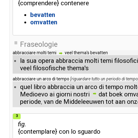
{
comprendere
}
contenere
bevatten
omvatten
Fraseologie
abbracciare
molti
temi
veel
thema's
bevatten
la
sua
opera
abbraccia
molti
temi
filosofic
veel
filosofische
thema's
abbracciare
un
arco
di
tempo
[
riguardare
tutto
un
periodo
di
tempo
quel
libro
abbraccia
un
arco
di
tempo
molt
Medioevo
ai
giorni
nostri
dat
boek
omv
periode
,
van
de
Middeleeuwen
tot
aan
onz
3
fig.
{
contemplare
}
con
lo
sguardo