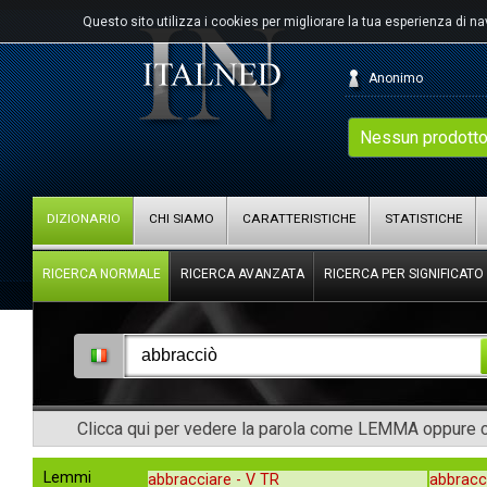
Questo sito utilizza i cookies per migliorare la tua esperienza di n
Anonimo
Nessun prodotto
DIZIONARIO
CHI SIAMO
CARATTERISTICHE
STATISTICHE
RICERCA NORMALE
RICERCA AVANZATA
RICERCA PER SIGNIFICATO
Clicca qui per vedere la parola come LEMMA oppure co
Lemmi
abbracciare -
V TR
abbracc