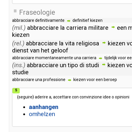
Fraseologie
abbracciare
definitivamente
definitief
kiezen
(mil.)
abbracciare
la
carriera
militare
een
m
kiezen
(rel.)
abbracciare
la
vita
religiosa
kiezen
v
dienst
van
het
geloof
abbracciare
momentaneamente
una
carriera
tijdelijk
voor
ee
(ins.)
abbracciare
un
tipo
di
studi
kiezen
v
studie
abbracciare
una
professione
kiezen
voor
een
beroep
5
{
seguire
}
aderire
a
,
accettare
con
convinzione
idee
o
opinioni
aanhangen
omhelzen