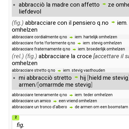
abbracciò
la
madre
con
affetto
ze
omhe
liefdevol
(fig.)
abbracciare
con
il
pensiero
q
.
no
iem
omhelzen
abbracciare
cordialmente
q
.
no
iem
.
hartelijk
omhelzen
abbracciare
forte
/
fortemente
q
.
no
iem
.
stevig
omhelzen
abbracciare
fraternamente
q
.
no
iem
.
broederlijk
omhelzen
(rel.)
(fig.)
abbracciare
la
croce
[
accettare
il
s
omhelzen
abbracciare
stretto
q
.
no
iem
.
stevig
vasthouden
mi
abbracciò
stretto
hij
[
hield
me
stevig
armen
/[
omarmde
me
stevig
]
abbracciare
teneramente
q
.
no
iem
.
teder
omhelzen
abbracciare
un
amico
een
vriend
omhelzen
abbracciare
un
tronco
d'albero
de
armen
om
een
boomstam
2
fig.