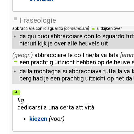
Fraseologie
abbracciare
con
lo
sguardo
[
contemplare
]
uitkijken
over
da
qui
puoi
abbracciare
con
lo
sguardo
tut
hieruit
kijk
je
over
alle
heuvels
uit
(geogr.)
abbracciare
le
colline
/
la
vallata
[
amm
een
prachtig
uitzicht
hebben
op
de
heuvel
dalla
montagna
si
abbracciava
tutta
la
val
berg
had
je
een
prachtig
uitzicht
op
het
dal
4
fig.
dedicarsi
a
una
certa
attività
kiezen
voor