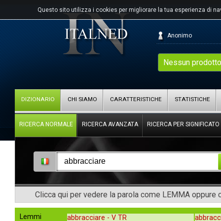
Questo sito utilizza i cookies per migliorare la tua esperienza di n
Anonimo
Nessun prodotto
DIZIONARIO
CHI SIAMO
CARATTERISTICHE
STATISTICHE
RICERCA NORMALE
RICERCA AVANZATA
RICERCA PER SIGNIFICATO
Clicca qui per vedere la parola come LEMMA oppure co
Lemmi
abbracciare -
V TR
abbracc