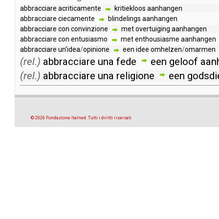
abbracciare
acriticamente
kritiekloos
aanhangen
abbracciare
ciecamente
blindelings
aanhangen
abbracciare
con
convinzione
met
overtuiging
aanhangen
abbracciare
con
entusiasmo
met
enthousiasme
aanhangen
abbracciare
un'idea
/
opinione
een
idee
omhelzen
/
omarmen
(rel.)
abbracciare
una
fede
een
geloof
aan
(rel.)
abbracciare
una
religione
een
godsdi
© 2026 Fondazione Italned. Tutti i diritti riservati