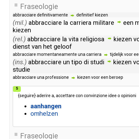
Fraseologie
abbracciare
definitivamente
definitief
kiezen
(mil.)
abbracciare
la
carriera
militare
een
m
kiezen
(rel.)
abbracciare
la
vita
religiosa
kiezen
v
dienst
van
het
geloof
abbracciare
momentaneamente
una
carriera
tijdelijk
voor
ee
(ins.)
abbracciare
un
tipo
di
studi
kiezen
v
studie
abbracciare
una
professione
kiezen
voor
een
beroep
5
{
seguire
}
aderire
a
,
accettare
con
convinzione
idee
o
opinioni
aanhangen
omhelzen
Fraseologie