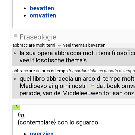
bevatten
omvatten
Fraseologie
abbracciare
molti
temi
veel
thema's
bevatten
la
sua
opera
abbraccia
molti
temi
filosofic
veel
filosofische
thema's
abbracciare
un
arco
di
tempo
[
riguardare
tutto
un
periodo
di
tempo
quel
libro
abbraccia
un
arco
di
tempo
molt
Medioevo
ai
giorni
nostri
dat
boek
omv
periode
,
van
de
Middeleeuwen
tot
aan
onz
3
fig.
{
contemplare
}
con
lo
sguardo
overzien