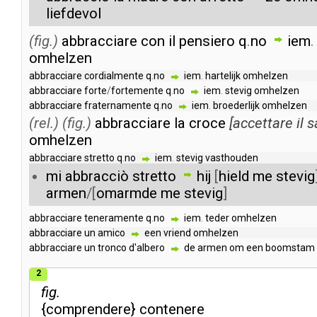
liefdevol
(fig.)
abbracciare
con
il
pensiero
q
.
no
iem
omhelzen
abbracciare
cordialmente
q
.
no
iem
.
hartelijk
omhelzen
abbracciare
forte
/
fortemente
q
.
no
iem
.
stevig
omhelzen
abbracciare
fraternamente
q
.
no
iem
.
broederlijk
omhelzen
(rel.)
(fig.)
abbracciare
la
croce
[
accettare
il
s
omhelzen
abbracciare
stretto
q
.
no
iem
.
stevig
vasthouden
mi
abbracciò
stretto
hij
[
hield
me
stevig
armen
/[
omarmde
me
stevig
]
abbracciare
teneramente
q
.
no
iem
.
teder
omhelzen
abbracciare
un
amico
een
vriend
omhelzen
abbracciare
un
tronco
d'albero
de
armen
om
een
boomstam
2
fig.
{
comprendere
}
contenere