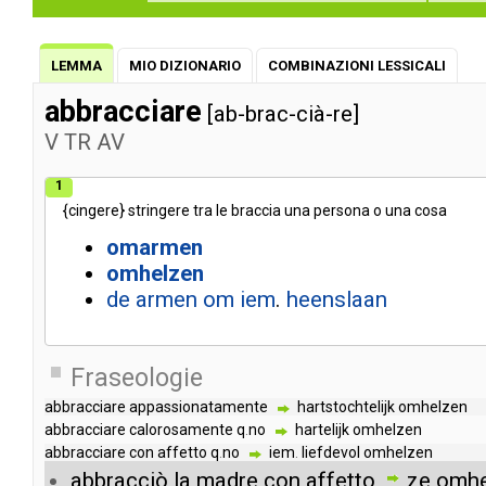
LEMMA
MIO DIZIONARIO
COMBINAZIONI LESSICALI
abbracciare
[ab-brac-cià-re]
V
TR
AV
1
{
cingere
}
stringere
tra
le
braccia
una
persona
o
una
cosa
omarmen
omhelzen
de
armen
om
iem
.
heenslaan
Fraseologie
abbracciare
appassionatamente
hartstochtelijk
omhelzen
abbracciare
calorosamente
q
.
no
hartelijk
omhelzen
abbracciare
con
affetto
q
.
no
iem
.
liefdevol
omhelzen
abbracciò
la
madre
con
affetto
ze
omhe