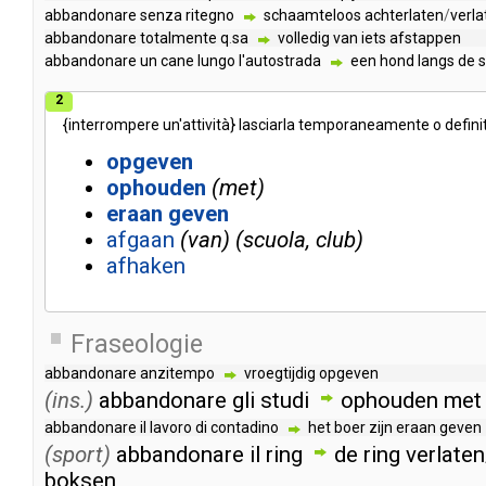
abbandonare
senza
ritegno
schaamteloos
achterlaten
/
verla
abbandonare
totalmente
q
.
sa
volledig
van
iets
afstappen
abbandonare
un
cane
lungo
l'autostrada
een
hond
langs
de
2
{
interrompere
un'attività
}
lasciarla
temporaneamente
o
defin
opgeven
ophouden
met
eraan
geven
afgaan
van
scuola, club
afhaken
Fraseologie
abbandonare
anzitempo
vroegtijdig
opgeven
(ins.)
abbandonare
gli
studi
ophouden
met
abbandonare
il
lavoro
di
contadino
het
boer
zijn
eraan
geven
(sport)
abbandonare
il
ring
de
ring
verlaten
boksen