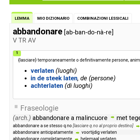
LEMMA
MIO DIZIONARIO
COMBINAZIONI LESSICALI
abbandonare
[ab-ban-do-nà-re]
V
TR
AV
1
{
lasciare
}
temporaneamente
o
definitivamente
persone
,
anim
verlaten
luoghi
in
de
steek
laten
de
persone
achterlaten
di luoghi
Fraseologie
(arch.)
abbandonare
a
malincuore
met
teg
abbandonare
a
se
stesso
q
.
no
[
lasciare
q
.
no
al
proprio
destino
]
abbandonare
anticipatamente
voortijdig
verlaten
abbandonare
completamente
helemaal
verlaten