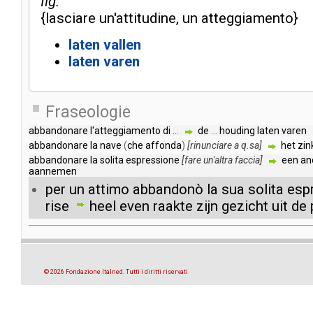
fig.
{
lasciare
un'attitudine
,
un
atteggiamento
}
laten
vallen
laten
varen
Fraseologie
abbandonare
l'atteggiamento
di
...
de
...
houding
laten
varen
abbandonare
la
nave
(
che
affonda
)
[
rinunciare
a
q
.
sa
]
het
zin
abbandonare
la
solita
espressione
[
fare
un'altra
faccia
]
een
an
aannemen
per
un
attimo
abbandonò
la
sua
solita
esp
rise
heel
even
raakte
zijn
gezicht
uit
de
© 2026 Fondazione Italned. Tutti i diritti riservati