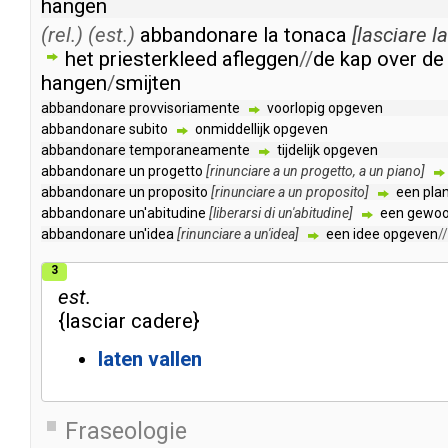
hangen
(rel.)
(est.)
abbandonare
la
tonaca
[
lasciare
la
het
priesterkleed
afleggen
//
de
kap
over
de
hangen
/
smijten
abbandonare
provvisoriamente
voorlopig
opgeven
abbandonare
subito
onmiddellijk
opgeven
abbandonare
temporaneamente
tijdelijk
opgeven
abbandonare
un
progetto
[
rinunciare
a
un
progetto
,
a
un
piano
]
abbandonare
un
proposito
[
rinunciare
a
un
proposito
]
een
pla
abbandonare
un'abitudine
[
liberarsi
di
un'abitudine
]
een
gewoo
abbandonare
un'idea
[
rinunciare
a
un'idea
]
een
idee
opgeven
//
3
est.
{
lasciar
cadere
}
laten
vallen
Fraseologie