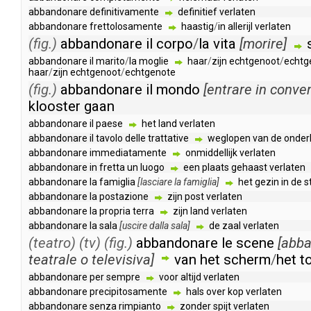
abbandonare
definitivamente
definitief
verlaten
abbandonare
frettolosamente
haastig
/
in
allerijl
verlaten
(fig.)
abbandonare
il
corpo
/
la
vita
[
morire
]
abbandonare
il
marito
/
la
moglie
haar
/
zijn
echtgenoot
/
echtg
haar
/
zijn
echtgenoot
/
echtgenote
(fig.)
abbandonare
il
mondo
[
entrare
in
conve
klooster
gaan
abbandonare
il
paese
het
land
verlaten
abbandonare
il
tavolo
delle
trattative
weglopen
van
de
onder
abbandonare
immediatamente
onmiddellijk
verlaten
abbandonare
in
fretta
un
luogo
een
plaats
gehaast
verlaten
abbandonare
la
famiglia
[
lasciare
la
famiglia
]
het
gezin
in
de
s
abbandonare
la
postazione
zijn
post
verlaten
abbandonare
la
propria
terra
zijn
land
verlaten
abbandonare
la
sala
[
uscire
dalla
sala
]
de
zaal
verlaten
(teatro)
(tv)
(fig.)
abbandonare
le
scene
[
abba
teatrale
o
televisiva
]
van
het
scherm
/
het
t
abbandonare
per
sempre
voor
altijd
verlaten
abbandonare
precipitosamente
hals
over
kop
verlaten
abbandonare
senza
rimpianto
zonder
spijt
verlaten