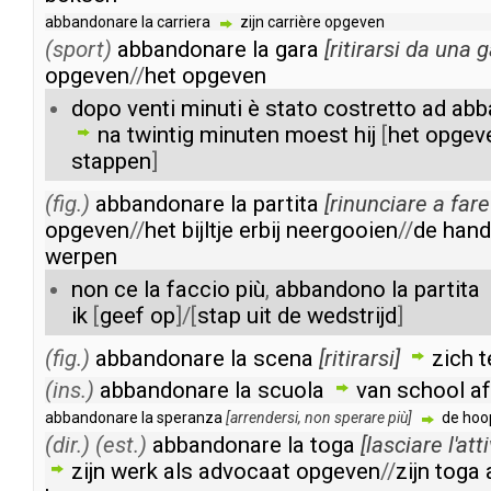
abbandonare
la
carriera
zijn
carrière
opgeven
(sport)
abbandonare
la
gara
[
ritirarsi
da
una
g
opgeven
//
het
opgeven
dopo
venti
minuti
è
stato
costretto
ad
abb
na
twintig
minuten
moest
hij
[
het
opgev
stappen
]
(fig.)
abbandonare
la
partita
[
rinunciare
a
fare
opgeven
//
het
bijltje
erbij
neergooien
//
de
hand
werpen
non
ce
la
faccio
più
,
abbandono
la
partita
ik
[
geef
op
]/[
stap
uit
de
wedstrijd
]
(fig.)
abbandonare
la
scena
[
ritirarsi
]
zich
t
(ins.)
abbandonare
la
scuola
van
school
a
abbandonare
la
speranza
[
arrendersi
,
non
sperare
più
]
de
hoo
(dir.)
(est.)
abbandonare
la
toga
[
lasciare
l'att
zijn
werk
als
advocaat
opgeven
//
zijn
toga