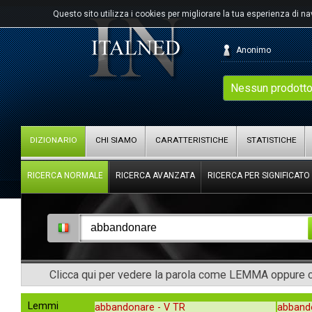
Questo sito utilizza i cookies per migliorare la tua esperienza di n
Anonimo
Nessun prodotto
DIZIONARIO
CHI SIAMO
CARATTERISTICHE
STATISTICHE
RICERCA NORMALE
RICERCA AVANZATA
RICERCA PER SIGNIFICATO
Clicca qui per vedere la parola come LEMMA oppure co
Lemmi
abbandonare -
V TR
abband