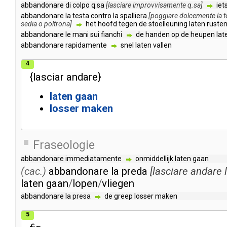
abbandonare
di
colpo
q
.
sa
[
lasciare
improvvisamente
q
.
sa
]
iet
abbandonare
la
testa
contro
la
spalliera
[
poggiare
dolcemente
la
t
sedia
o
poltrona
]
het
hoofd
tegen
de
stoelleuning
laten
ruste
abbandonare
le
mani
sui
fianchi
de
handen
op
de
heupen
lat
abbandonare
rapidamente
snel
laten
vallen
4
{
lasciar
andare
}
laten
gaan
losser
maken
Fraseologie
abbandonare
immediatamente
onmiddellijk
laten
gaan
(cac.)
abbandonare
la
preda
[
lasciare
andare
laten
gaan
/
lopen
/
vliegen
abbandonare
la
presa
de
greep
losser
maken
5