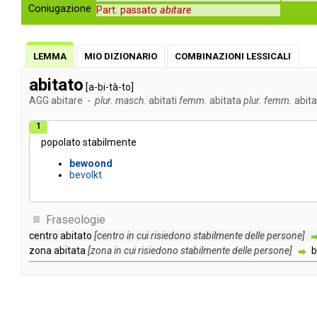
Coniugazione
Part. passato
abitare
LEMMA
MIO DIZIONARIO
COMBINAZIONI LESSICALI
abitato
[a-bi-tà-to]
AGG
abitare
-
plur. masch.
abitati
femm.
abitata
plur. femm.
abita
1
popolato
stabilmente
bewoond
bevolkt
Fraseologie
centro
abitato
[
centro
in
cui
risiedono
stabilmente
delle
persone
]
zona
abitata
[
zona
in
cui
risiedono
stabilmente
delle
persone
]