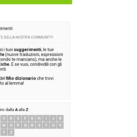
imenti
RTE DELLA NOSTRA COMMUNITY!
 i tuoi
suggerimenti
, le tue
te
(nuove traduzioni, espressioni
condo te mancano), ma anche le
tiche.
E se vuoi, condividili con gli
enti.
 del
Mio dizionario
che trovi
ato al lemma!
rio dalla
A
alla
Z
C
D
E
F
G
H
I
J
K
N
O
P
Q
R
S
T
U
V
Y
Z