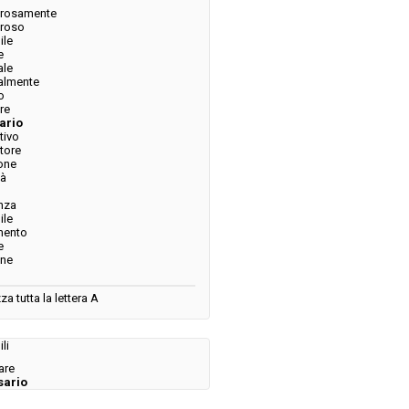
urosamente
uroso
ile
e
ale
almente
o
re
ario
tivo
tore
one
tà
o
nza
ile
mento
e
one
za tutta la lettera A
li
are
sario