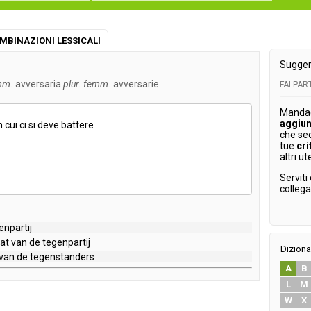
MBINAZIONI LESSICALI
Sugger
mm.
avversaria
plur. femm.
avversarie
FAI PA
Mandaci
aggiun
n
cui
ci
si
deve
battere
che se
tue
cri
altri ut
Serviti
colleg
enpartij
at
van
de
tegenpartij
Diziona
van
de
tegenstanders
A
B
L
M
W
X