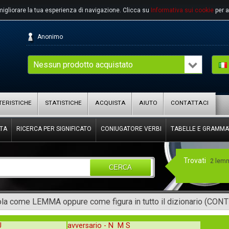
migliorare la tua esperienza di navigazione.
Clicca su
Informativa sui cookie
per a
Anonimo
Nessun prodotto acquistato
ERISTICHE
STATISTICHE
ACQUISTA
AIUTO
CONTATTACI
TA
RICERCA PER SIGNIFICATO
CONIUGATORE VERBI
TABELLE E GRAMMA
Trovati
2 lem
CERCA
rola come LEMMA oppure come figura in tutto il dizionario (CON
QU
avversario -
N M S