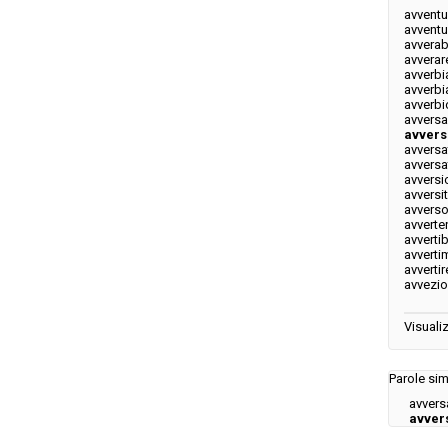
avvent
avvent
avverab
avverar
avverbi
avverbi
avverbi
avversa
avvers
avversa
avversa
avversi
avversi
avvers
avverte
avvertib
avverti
avvertir
avvezi
Visualiz
Parole simi
avvers
avver