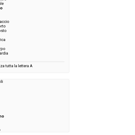
le
no
accio
rto
sto
ica
rpo
ardia
za tutta la lettera A
li
o
no
o