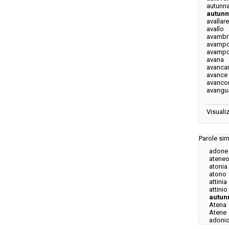
autunna
autun
avallare
avallo
avambr
avampo
avampo
avana
avancar
avance
avanco
avangu
Visualiz
Parole simi
adone
atene
atonia
atono
attinia
attinio
autun
Atena
Atene
adoni