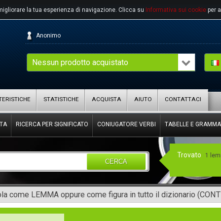
migliorare la tua esperienza di navigazione.
Clicca su
Informativa sui cookie
per a
Anonimo
Nessun prodotto acquistato
ERISTICHE
STATISTICHE
ACQUISTA
AIUTO
CONTATTACI
TA
RICERCA PER SIGNIFICATO
CONIUGATORE VERBI
TABELLE E GRAMMA
Trovato
1 le
CERCA
rola come LEMMA oppure come figura in tutto il dizionario (CON