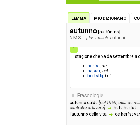
LEMMA
MIO DIZIONARIO
CO
autunno
[au-tùn-no]
N
M
S
-
plur. masch.
autunni
1
stagione
che
va
da
settembre
a
herfst
de
najaar
het
herfsttij
het
Fraseologie
autunno
caldo
[
nel
1969
,
quando
nel
contratto
di
lavoro
]
hete
herfst
l'autunno
della
vita
de
herfst
va