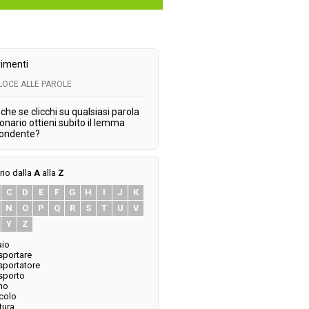
imenti
ELOCE ALLE PAROLE
che se clicchi su qualsiasi parola
ionario ottieni subito il lemma
pondente?
rio dalla
A
alla
Z
C
D
E
F
G
H
I
J
K
N
O
P
Q
R
S
T
U
V
Y
Z
aio
sportare
sportatore
sporto
no
colo
tura