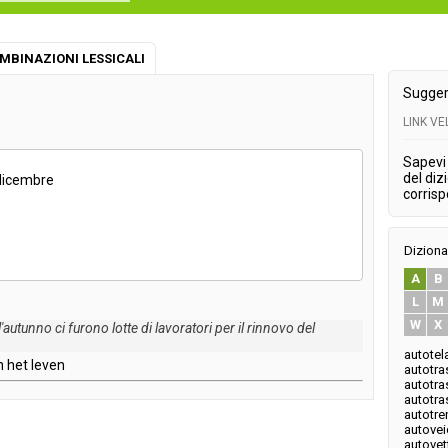
MBINAZIONI LESSICALI
Sugger
LINK V
Sapevi 
del diz
dicembre
corris
Diziona
A
B
L
M
W
X
l'autunno
ci
furono
lotte
di
lavoratori
per
il
rinnovo
del
autotel
n
het
leven
autotra
autotra
autotra
autotre
autovei
autovet