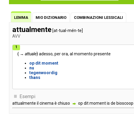
LEMMA
MIO DIZIONARIO
COMBINAZIONI LESSICALI
attualmente
[at-tual-mén-te]
AVV
1
{ →
attuale
}
adesso
,
per
ora
,
al
momento
presente
op
dit
moment
nu
tegenwoordig
thans
Esempi
attualmente
il
cinema
è
chiuso
op
dit
moment
is
de
bioscoop