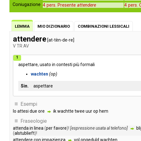
Coniugazione
4 pers. Presente
attendere
4 pers.
LEMMA
MIO DIZIONARIO
COMBINAZIONI LESSICALI
attendere
[at-tèn-de-re]
V
TR
AV
1
aspettare
,
usato
in
contesti
più
formali
wachten
op
Sin.
aspettare
Esempi
lo
attesi
due
ore
ik
wachtte
twee
uur
op
hem
Fraseologie
attenda
in
linea
(
per
favore
)!
[
espressione
usata
al
telefono
]
bli
(
alstublieft
)!
attendere
con
impazienza
vol
ongeduld
wachten