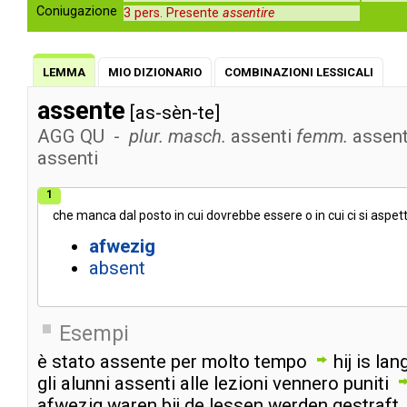
Coniugazione
3 pers. Presente
assentire
LEMMA
MIO DIZIONARIO
COMBINAZIONI LESSICALI
assente
[as-sèn-te]
AGG
QU
-
plur. masch.
assenti
femm.
assen
assenti
1
che
manca
dal
posto
in
cui
dovrebbe
essere
o
in
cui
ci
si
aspet
afwezig
absent
Esempi
è
stato
assente
per
molto
tempo
hij
is
lan
gli
alunni
assenti
alle
lezioni
vennero
puniti
afwezig
waren
bij
de
lessen
werden
gestraft