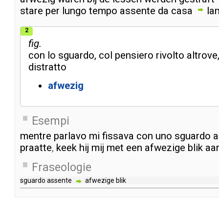
stare
per
lungo
tempo
assente
da
casa
la
2
fig.
con
lo
sguardo
,
col
pensiero
rivolto
altrove
distratto
afwezig
Esempi
mentre
parlavo
mi
fissava
con
uno
sguardo
a
praatte
,
keek
hij
mij
met
een
afwezige
blik
aa
Fraseologie
sguardo
assente
afwezige
blik