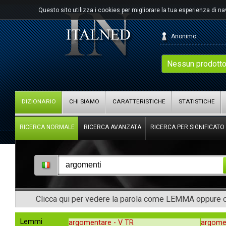
Questo sito utilizza i cookies per migliorare la tua esperienza di n
Anonimo
Nessun prodotto
DIZIONARIO
CHI SIAMO
CARATTERISTICHE
STATISTICHE
RICERCA NORMALE
RICERCA AVANZATA
RICERCA PER SIGNIFICATO
Clicca qui per vedere la parola come LEMMA oppure co
Lemmi
argomentare -
V TR
argome