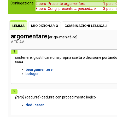
Coniugazione
2 pers. Presente
argomentare
1 pers.
3 pers. Cong. presente
argomentare
3 pers.
LEMMA
MIO DIZIONARIO
COMBINAZIONI LESSICALI
argomentare
[ar-go-men-tà-re]
V
TR
AV
1
sostenere
,
giustificare
una
propria
scelta
o
decisione
portand
essa
beargumenteren
betogen
2
(raro)
{
dedurre
}
dedurre
con
procedimento
logico
deduceren