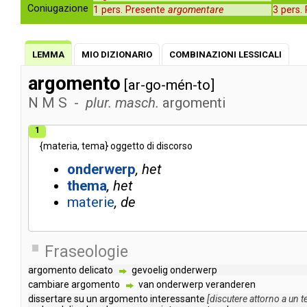
Coniugazione
1 pers. Presente
argomentare
3 pers.
LEMMA
MIO DIZIONARIO
COMBINAZIONI LESSICALI
argomento
[ar-go-mén-to]
N
M
S
-
plur. masch.
argomenti
1
{
materia
,
tema
}
oggetto
di
discorso
onderwerp
het
thema
het
materie
de
Fraseologie
argomento
delicato
gevoelig
onderwerp
cambiare
argomento
van
onderwerp
veranderen
dissertare
su
un
argomento
interessante
[
discutere
attorno
a
un
t