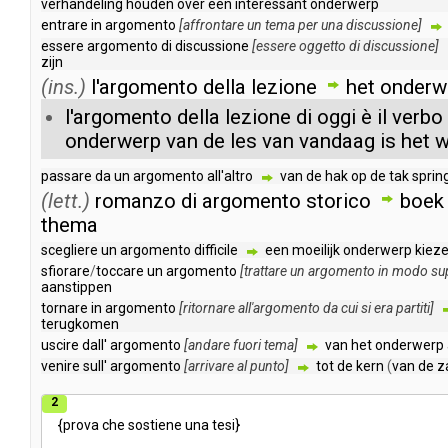
verhandeling
houden
over
een
interessant
onderwerp
entrare
in
argomento
[
affrontare
un
tema
per
una
discussione
]
essere
argomento
di
discussione
[
essere
oggetto
di
discussione
]
zijn
(ins.)
l'argomento
della
lezione
het
onderw
l'argomento
della
lezione
di
oggi
è
il
verbo
onderwerp
van
de
les
van
vandaag
is
het
w
passare
da
un
argomento
all'altro
van
de
hak
op
de
tak
sprin
(lett.)
romanzo
di
argomento
storico
boek
thema
scegliere
un
argomento
difficile
een
moeilijk
onderwerp
kiez
sfiorare
/
toccare
un
argomento
[
trattare
un
argomento
in
modo
su
aanstippen
tornare
in
argomento
[
ritornare
all'argomento
da
cui
si
era
partiti
]
terugkomen
uscire
dall'
argomento
[
andare
fuori
tema
]
van
het
onderwerp
venire
sull'
argomento
[
arrivare
al
punto
]
tot
de
kern
(
van
de
z
2
{
prova
che
sostiene
una
tesi
}