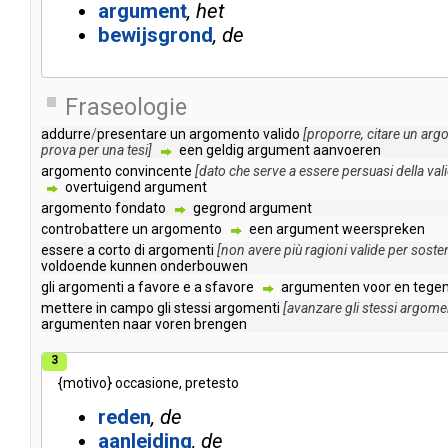
argument
het
bewijsgrond
de
Fraseologie
addurre
/
presentare
un
argomento
valido
[
proporre
,
citare
un
arg
prova
per
una
tesi
]
een
geldig
argument
aanvoeren
argomento
convincente
[
dato
che
serve
a
essere
persuasi
della
vali
overtuigend
argument
argomento
fondato
gegrond
argument
controbattere
un
argomento
een
argument
weerspreken
essere
a
corto
di
argomenti
[
non
avere
più
ragioni
valide
per
soste
voldoende
kunnen
onderbouwen
gli
argomenti
a
favore
e
a
sfavore
argumenten
voor
en
tege
mettere
in
campo
gli
stessi
argomenti
[
avanzare
gli
stessi
argome
argumenten
naar
voren
brengen
3
{
motivo
}
occasione
,
pretesto
reden
de
aanleiding
de