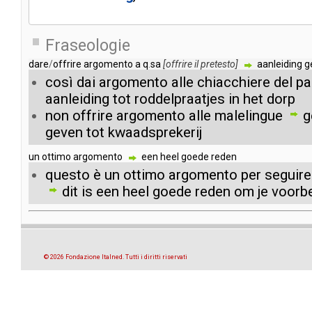
Fraseologie
dare
/
offrire
argomento
a
q
.
sa
[
offrire
il
pretesto
]
aanleiding
g
così
dai
argomento
alle
chiacchiere
del
pa
aanleiding
tot
roddelpraatjes
in
het
dorp
non
offrire
argomento
alle
malelingue
g
geven
tot
kwaadsprekerij
un
ottimo
argomento
een
heel
goede
reden
questo
è
un
ottimo
argomento
per
seguire
dit
is
een
heel
goede
reden
om
je
voorb
© 2026 Fondazione Italned. Tutti i diritti riservati