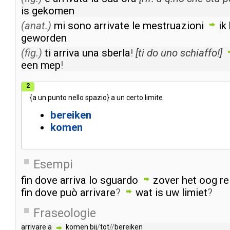
is
gekomen
(anat.)
mi
sono
arrivate
le
mestruazioni
ik
geworden
(fig.)
ti
arriva
una
sberla
!
[
ti
do
uno
schiaffo
!]
een
mep
!
2
{
a
un
punto
nello
spazio
}
a
un
certo
limite
bereiken
komen
Esempi
fin
dove
arriva
lo
sguardo
zover
het
oog
re
fin
dove
può
arrivare
?
wat
is
uw
limiet
?
Fraseologie
arrivare
a
komen
bij
/
tot
//
bereiken