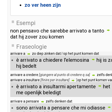
zo
ver
heen
zijn
Esempi
non
pensavo
che
sarebbe
arrivato
a
tanto
dat
hij
zover
zou
komen
Fraseologie
arrivare
a
zo
diep
zinken
dat
//
op
het
punt
komen
dat
è
arrivato
a
chiedere
l'elemosina
hij
is
z
hij
bedelt
arrivare
a
credere
[
giungere
al
punto
di
credere
q
.
sa
]
zelfs
den
arrivare
a
insultare
[
finire
per
insultare
]
[
op
het
punt
komen
va
è
arrivato
a
insultarmi
apertamente
het
me
openlijk
beledigt
arrivare
a
pensare
zelfs
denken
dat
sono
arrivata
a
pensare
che
mi
odiasse