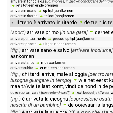
arrivare
in
fondo
a
q
.
sa
[
di
imprese
,
iniziative
:
concluderle
definitiv
iets
tot
een
einde
brengen
arrivare
in
orario
op
tijd
(
aan
)
komen
arrivare
in
ritardo
te
laat
(
aan
)
komen
il
treno
è
arrivato
in
ritardo
de
trein
is
te
(sport)
arrivare
primo
[
in
una
gara
]
de
/
het
arrivare
puntualmente
precies
op
tijd
(
aan
)
komen
arrivare
riposato
uitgerust
aankomen
(fig.)
arrivare
sano
e
salvo
[
arrivare
incolume
]
aankomen
arrivare
stanco
moe
aankomen
arrivare
subito
er
meteen
aankomen
(fig.)
chi
tardi
arriva
,
male
alloggia
[
per
trovar
bisogna
giungere
in
tempo
]
wie
het
eerst
k
maalt
//
wie
te
laat
komt
,
vindt
de
hond
in
de
p
dove
vuoi
arrivare
?
[
cosa
intendi
dire
?]
wat
bedoel
je
?//
waar
w
(fig.)
è
arrivata
la
cicogna
[
espressione
usata
nascita
di
un
bambino
]
de
ooievaar
is
lang
(fig.)
è
arrivata
la
sua
ora
[
rif
.
a
q
.
no
che
sta
p