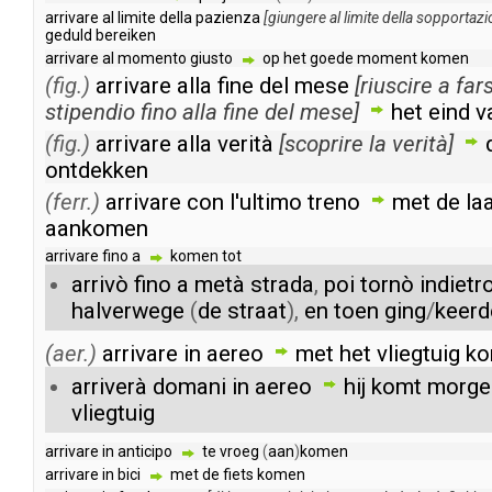
arrivare
al
limite
della
pazienza
[
giungere
al
limite
della
sopportazi
geduld
bereiken
arrivare
al
momento
giusto
op
het
goede
moment
komen
(fig.)
arrivare
alla
fine
del
mese
[
riuscire
a
fars
stipendio
fino
alla
fine
del
mese
]
het
eind
v
(fig.)
arrivare
alla
verità
[
scoprire
la
verità
]
ontdekken
(ferr.)
arrivare
con
l'ultimo
treno
met
de
la
aankomen
arrivare
fino
a
komen
tot
arrivò
fino
a
metà
strada
,
poi
tornò
indietr
halverwege
(
de
straat
),
en
toen
ging
/
keerd
(aer.)
arrivare
in
aereo
met
het
vliegtuig
k
arriverà
domani
in
aereo
hij
komt
morge
vliegtuig
arrivare
in
anticipo
te
vroeg
(
aan
)
komen
arrivare
in
bici
met
de
fiets
komen