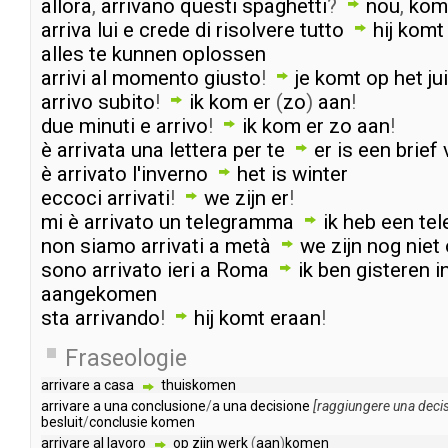
allora
,
arrivano
questi
spaghetti
?
nou
,
kom
arriva
lui
e
crede
di
risolvere
tutto
hij
komt
alles
te
kunnen
oplossen
arrivi
al
momento
giusto
!
je
komt
op
het
ju
arrivo
subito
!
ik
kom
er
(
zo
)
aan
!
due
minuti
e
arrivo
!
ik
kom
er
zo
aan
!
è
arrivata
una
lettera
per
te
er
is
een
brief
è
arrivato
l'inverno
het
is
winter
eccoci
arrivati
!
we
zijn
er
!
mi
è
arrivato
un
telegramma
ik
heb
een
te
non
siamo
arrivati
a
metà
we
zijn
nog
niet
sono
arrivato
ieri
a
Roma
ik
ben
gisteren
i
aangekomen
sta
arrivando
!
hij
komt
eraan
!
Fraseologie
arrivare
a
casa
thuiskomen
arrivare
a
una
conclusione
/
a
una
decisione
[
raggiungere
una
deci
besluit
/
conclusie
komen
arrivare
al
lavoro
op
zijn
werk
(
aan
)
komen