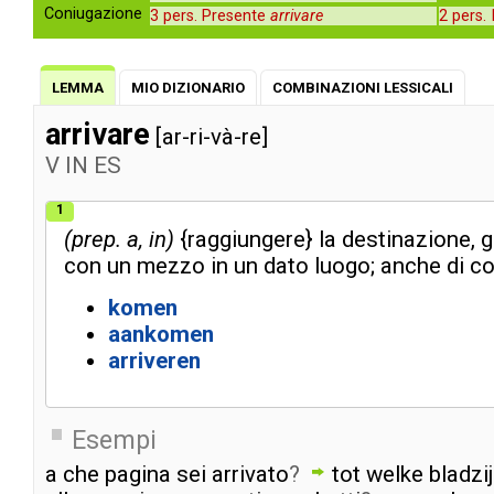
Coniugazione
3 pers. Presente
arrivare
2 pers.
LEMMA
MIO DIZIONARIO
COMBINAZIONI LESSICALI
arrivare
[ar-ri-và-re]
V
IN
ES
1
prep. a, in
{
raggiungere
}
la
destinazione
,
g
con
un
mezzo
in
un
dato
luogo
;
anche
di
c
komen
aankomen
arriveren
Esempi
a
che
pagina
sei
arrivato
?
tot
welke
bladzi