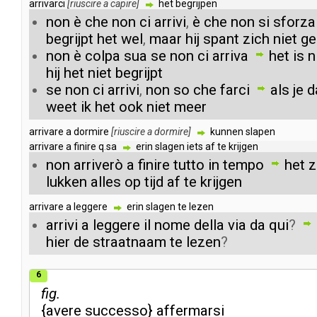
arrivarci
[
riuscire
a
capire
]
het
begrijpen
non
è
che
non
ci
arrivi
,
è
che
non
si
sforza
begrijpt
het
wel
,
maar
hij
spant
zich
niet
ge
non
è
colpa
sua
se
non
ci
arriva
het
is
n
hij
het
niet
begrijpt
se
non
ci
arrivi
,
non
so
che
farci
als
je
d
weet
ik
het
ook
niet
meer
arrivare
a
dormire
[
riuscire
a
dormire
]
kunnen
slapen
arrivare
a
finire
q
.
sa
erin
slagen
iets
af
te
krijgen
non
arriverò
a
finire
tutto
in
tempo
het
z
lukken
alles
op
tijd
af
te
krijgen
arrivare
a
leggere
erin
slagen
te
lezen
arrivi
a
leggere
il
nome
della
via
da
qui
?
hier
de
straatnaam
te
lezen
?
6
fig.
{
avere
successo
}
affermarsi