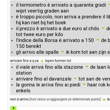
il
termometro
è
arrivato
a
quaranta
gradi
wijst
veertig
graden
aan
è
troppo
piccolo
,
non
arriva
a
prendere
il
l
hij
kan
niet
bij
het
boek
il
prezzo
è
arrivato
a
due
euro
al
chilo
d
tot
twee
euro
per
kilo
l'indice
della
Borsa
è
arrivato
a
150
de
150
bereikt
gli
arrivo
alle
spalle
ik
kom
tot
aan
zijn
s
arrivare
fino
a
q
.
sa
lopen
/
komen
tot
il
viale
arriva
fino
alla
stazione
de
laan
l
station
arrivare
fino
al
davanzale
tot
aan
de
ven
la
gonna
le
arriva
fino
ai
piedi
haar
rok
k
enkels
non
ci
arrivo
[
non
riesco
a
raggiungere
un
determinato
punto
]
ik
3