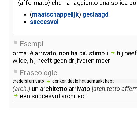
{
affermato
}
che
ha
raggiunto
una
solida
po
(
maatschappelijk
)
geslaagd
succesvol
Esempi
ormai
è
arrivato
,
non
ha
più
stimoli
hij
heef
wilde
,
hij
heeft
geen
drijfveren
meer
Fraseologie
credersi
arrivato
denken
dat
je
het
gemaakt
hebt
(arch.)
un
architetto
arrivato
[
architetto
affer
een
succesvol
architect