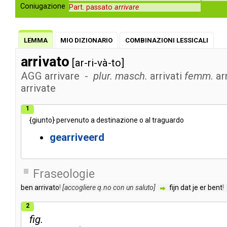
Coniugazione
Part. passato
arrivare
LEMMA
MIO DIZIONARIO
COMBINAZIONI LESSICALI
arrivato
[ar-ri-và-to]
AGG
arrivare
-
plur. masch.
arrivati
femm.
ar
arrivate
1
{
giunto
}
pervenuto
a
destinazione
o
al
traguardo
gearriveerd
Fraseologie
ben
arrivato
!
[
accogliere
q
.
no
con
un
saluto
]
fijn
dat
je
er
bent
!
2
fig.