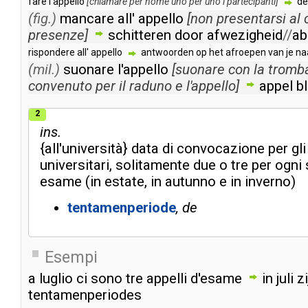
fare
l'appello
[
chiamare
per
nome
uno
per
uno
i
partecipanti
]
de
(fig.)
mancare
all'
appello
[
non
presentarsi
al
presenze
]
schitteren
door
afwezigheid
//
ab
rispondere
all'
appello
antwoorden
op
het
afroepen
van
je
n
(mil.)
suonare
l'appello
[
suonare
con
la
tromb
convenuto
per
il
raduno
e
l'appello
]
appel
b
2
ins.
{
all'università
}
data
di
convocazione
per
gli
universitari
,
solitamente
due
o
tre
per
ogni
esame
(
in
estate
,
in
autunno
e
in
inverno
)
tentamenperiode
de
Esempi
a
luglio
ci
sono
tre
appelli
d'esame
in
juli
zi
tentamenperiodes