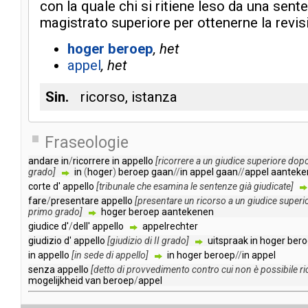
con
la
quale
chi
si
ritiene
leso
da
una
sent
magistrato
superiore
per
ottenerne
la
revis
hoger
beroep
het
appel
het
Sin.
ricorso
,
istanza
Fraseologie
andare
in
/
ricorrere
in
appello
[
ricorrere
a
un
giudice
superiore
dop
grado
]
in
(
hoger
)
beroep
gaan
//
in
appel
gaan
//
appel
aanteke
corte
d'
appello
[
tribunale
che
esamina
le
sentenze
già
giudicate
]
fare
/
presentare
appello
[
presentare
un
ricorso
a
un
giudice
superi
primo
grado
]
hoger
beroep
aantekenen
giudice
d'
/
dell'
appello
appelrechter
giudizio
d'
appello
[
giudizio
di
II
grado
]
uitspraak
in
hoger
bero
in
appello
[
in
sede
di
appello
]
in
hoger
beroep
//
in
appel
senza
appello
[
detto
di
provvedimento
contro
cui
non
è
possibile
ri
mogelijkheid
van
beroep
/
appel