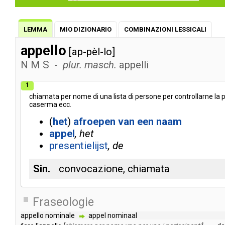
LEMMA
MIO DIZIONARIO
COMBINAZIONI LESSICALI
appello
[ap-pèl-lo]
N
M
S
-
plur. masch.
appelli
1
chiamata
per
nome
di
una
lista
di
persone
per
controllarne
la
caserma
ecc
.
(
het
)
afroepen
van
een
naam
appel
het
presentielijst
de
Sin.
convocazione
,
chiamata
Fraseologie
appello
nominale
appel
nominaal