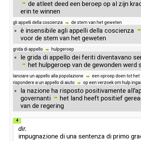
de
atleet
deed
een
beroep
op
al
zijn
kra
erin
te
winnen
gli
appelli
della
coscienza
de
stem
van
het
geweten
è
insensibile
agli
appelli
della
coscienza
voor
de
stem
van
het
geweten
grida
di
appello
hulpgeroep
le
grida
di
appello
dei
feriti
diventavano
se
het
hulpgeroep
van
de
gewonden
werd
lanciare
un
appello
alla
popolazione
een
oproep
doen
tot
het
rispondere
a
un
appello
di
aiuto
op
een
verzoek
om
hulp
inga
la
nazione
ha
risposto
positivamente
all'a
governanti
het
land
heeft
positief
gerea
van
de
regering
4
dir.
impugnazione
di
una
sentenza
di
primo
gra