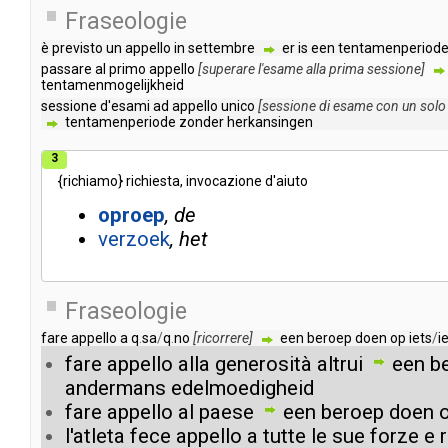
Fraseologie
è
previsto
un
appello
in
settembre
er
is
een
tentamenperiod
passare
al
primo
appello
[
superare
l'esame
alla
prima
sessione
]
tentamenmogelijkheid
sessione
d'esami
ad
appello
unico
[
sessione
di
esame
con
un
solo
tentamenperiode
zonder
herkansingen
3
{
richiamo
}
richiesta
,
invocazione
d'aiuto
oproep
de
verzoek
het
Fraseologie
fare
appello
a
q
.
sa
/
q
.
no
[
ricorrere
]
een
beroep
doen
op
iets
/
i
fare
appello
alla
generosità
altrui
een
b
andermans
edelmoedigheid
fare
appello
al
paese
een
beroep
doen
l'atleta
fece
appello
a
tutte
le
sue
forze
e