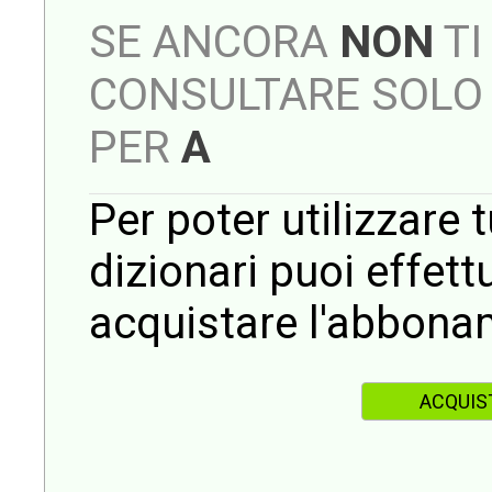
SE ANCORA
NON
TI
CONSULTARE SOLO 
PER
A
Per poter utilizzare t
dizionari puoi effet
acquistare l'abbona
ACQUIS