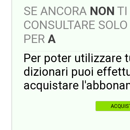
SE ANCORA
NON
TI
CONSULTARE SOLO 
PER
A
Per poter utilizzare t
dizionari puoi effet
acquistare l'abbona
ACQUIS