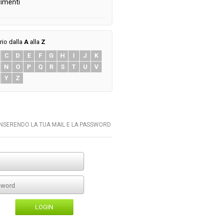
imenti
rio dalla
A
alla
Z
C
D
E
F
G
H
I
J
K
N
O
P
Q
R
S
T
U
V
Y
Z
INSERENDO LA TUA MAIL E LA PASSWORD
LOGIN