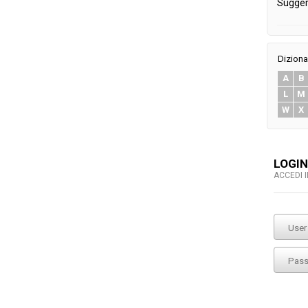
Sugger
Diziona
A
B
L
M
W
X
LOGIN
ACCEDI 