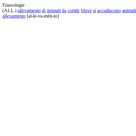
Fraseologie
(ALL.)
allevamento
di
animali
da
cortile
[
dove
si
accudiscono
animali
allevamento
[al-le-va-mén-to]