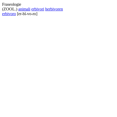
Fraseologie
(ZOOL.)
animali
erbivori
herbivoren
erbivoro
[er-bì-vo-ro]