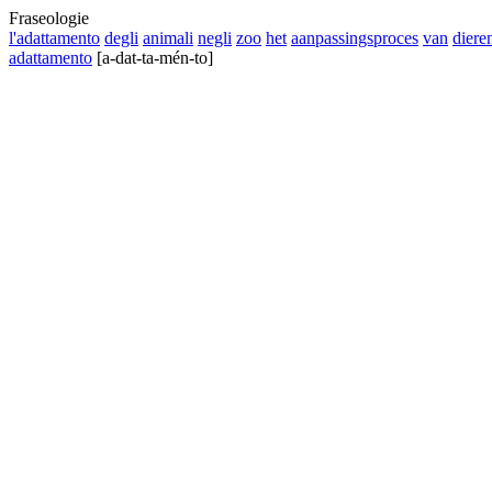
Fraseologie
l'adattamento
degli
animali
negli
zoo
het
aanpassingsproces
van
diere
adattamento
[a-dat-ta-mén-to]