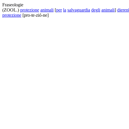
Fraseologie
(ZOOL.)
protezione
animali
[
per
la
salvaguardia
degli
animali
]
diere
protezione
[pro-te-zió-ne]