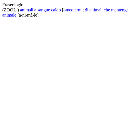
Fraseologie
(ZOOL.)
animali
a
sangue
caldo
[
omeotermi
;
di
animali
che
manteng
animale
[a-ni-mà-le]