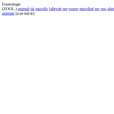
Fraseologie
(ZOOL.)
animali
da
macello
[
allevati
per
essere
macellati
per
uso
alim
animale
[a-ni-mà-le]