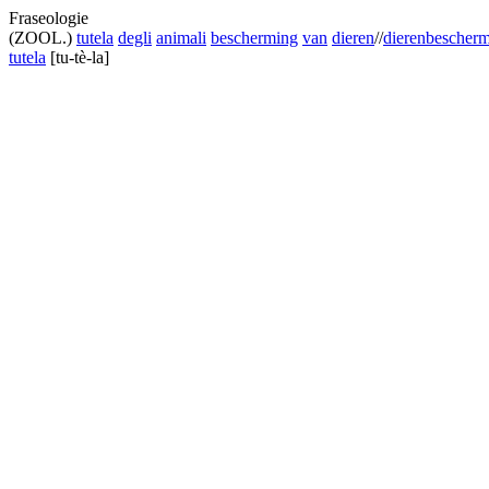
Fraseologie
(ZOOL.)
tutela
degli
animali
bescherming
van
dieren
//
dierenbescher
tutela
[tu-tè-la]