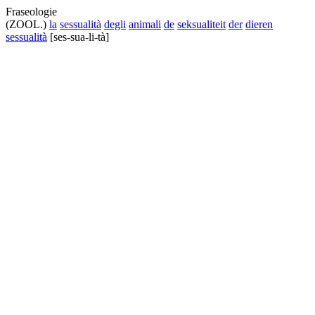
Fraseologie
(ZOOL.)
la
sessualità
degli
animali
de
seksualiteit
der
dieren
sessualità
[ses-sua-li-tà]