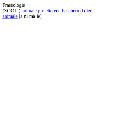
Fraseologie
(ZOOL.)
animale
protetto
een
beschermd
dier
animale
[a-ni-mà-le]