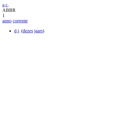
a
.
c
.
ABBR
1
anno
corrente
d
.
j
. (
dezes
jaars
)