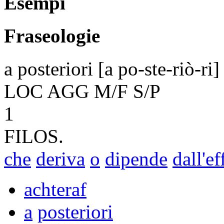
Esempi
Fraseologie
a posteriori
[a po-ste-riò-ri]
LOC
AGG
M/F
S/P
1
FILOS.
che
deriva
o
dipende
dall'ef
achteraf
a
posteriori