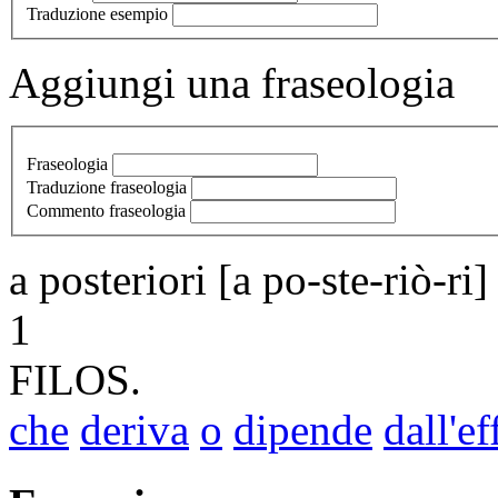
Traduzione esempio
Aggiungi una fraseologia
Fraseologia
Traduzione fraseologia
Commento fraseologia
a posteriori
[a po-ste-riò-ri]
1
FILOS.
che
deriva
o
dipende
dall'ef