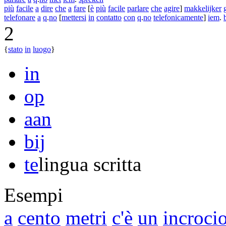
più
facile
a
dire
che
a
fare
[
è
più
facile
parlare
che
agire
]
makkelijker
telefonare
a
q
.
no
[
mettersi
in
contatto
con
q
.
no
telefonicamente
]
iem
.
2
{
stato
in
luogo
}
in
op
aan
bij
te
lingua scritta
Esempi
a
cento
metri
c'è
un
incroci