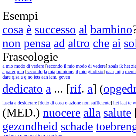
Esempi
cosa
è
successo
al
bambino
non
pensa
ad
altro
che
ai
so
Fraseologie
a
mio
modo
di
vedere
[
secondo
il
mio
modo
di
vedere
]
zoals
ik
het
zi
a
parer
mio
[
secondo
la
mia
opinione
,
il
mio
giudizio
]
naar
mijn
meni
dare
q
.
sa
a
q
.
no
iets
aan
iem
.
geven
dedicato
a
...
[
rif
.
a
]
(
opged
lascia
a
desiderare
[
detto
di
cosa
o
azione
non
sufficiente
]
het
laat
te
w
(MED.)
nuocere
alla
salute
gezondheid
schade
toebren
parlare
a
q
.
no
met
iem
.
spreken