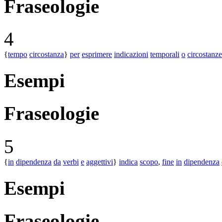
Fraseologie
4
{
tempo
circostanza
}
per
esprimere
indicazioni
temporali
o
circostanze
Esempi
Fraseologie
5
{
in
dipendenza
da
verbi
e
aggettivi
}
indica
scopo
,
fine
in
dipendenza
Esempi
Fraseologie