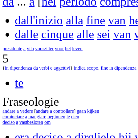
da
...
a
[
nel
periodo
compre
dall'inizio
alla
fine
van
h
dalle
cinque
alle
sei
van
presidente
a
vita
voorzitter
voor
het
leven
5
{
in
dipendenza
da
verbi
e
aggettivi
}
indica
scopo
,
fine
in
dipendenza
te
Fraseologie
andare
a
vedere
[
andare
a
controllare
]
gaan
kijken
cominciare
a
mangiare
beginnen
te
eten
deciso
a
vastbesloten
om
era
deciso
a
dirglielo
hij