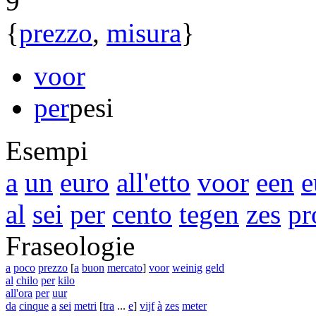
9
{
prezzo
,
misura
}
voor
per
pesi
Esempi
a
un
euro
all'etto
voor
een
e
al
sei
per
cento
tegen
zes
pr
Fraseologie
a
poco
prezzo
[
a
buon
mercato
]
voor
weinig
geld
al
chilo
per
kilo
all'ora
per
uur
da
cinque
a
sei
metri
[
tra
...
e
]
vijf
à
zes
meter