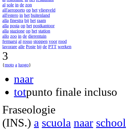
al
sole
in
de
zon
all'aeroporto
op
het
vliegveld
all'estero
in
het
buitenland
alla
finestra
bij
het
raam
alla
posta
op
het
postkantoor
alla
stazione
op
het
station
allo
zoo
in
de
dierentuin
fermarsi
al
rosso
stoppen
voor
rood
lavorare
alle
Poste
bij
de
PTT
werken
3
{
moto
a
luogo
}
naar
tot
punto finale incluso
Fraseologie
(INS.)
a
scuola
naar
school