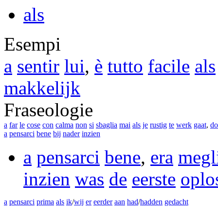
als
Esempi
a
sentir
lui
,
è
tutto
facile
als
makkelijk
Fraseologie
a
far
le
cose
con
calma
non
si
sbaglia
mai
als
je
rustig
te
werk
gaat
,
do
a
pensarci
bene
bij
nader
inzien
a
pensarci
bene
,
era
megl
inzien
was
de
eerste
oplo
a
pensarci
prima
als
ik
/
wij
er
eerder
aan
had
/
hadden
gedacht