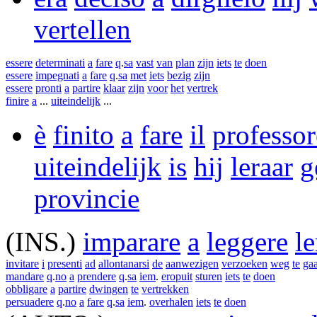
vertellen
essere
determinati
a
fare
q
.
sa
vast
van
plan
zijn
iets
te
doen
essere
impegnati
a
fare
q
.
sa
met
iets
bezig
zijn
essere
pronti
a
partire
klaar
zijn
voor
het
vertrek
finire
a
...
uiteindelijk
...
è
finito
a
fare
il
professor
uiteindelijk
is
hij
leraar
g
provincie
(INS.)
imparare
a
leggere
l
invitare
i
presenti
ad
allontanarsi
de
aanwezigen
verzoeken
weg
te
ga
mandare
q
.
no
a
prendere
q
.
sa
iem
.
eropuit
sturen
iets
te
doen
obbligare
a
partire
dwingen
te
vertrekken
persuadere
q
.
no
a
fare
q
.
sa
iem
.
overhalen
iets
te
doen