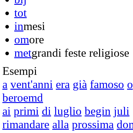
tot
in
mesi
om
ore
met
grandi feste religiose
Esempi
a
vent'anni
era
già
famoso
o
beroemd
ai
primi
di
luglio
begin
juli
rimandare
alla
prossima
do