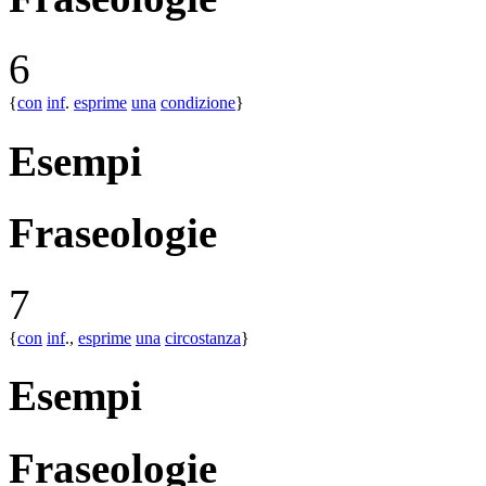
6
{
con
inf
.
esprime
una
condizione
}
Esempi
Fraseologie
7
{
con
inf
.,
esprime
una
circostanza
}
Esempi
Fraseologie