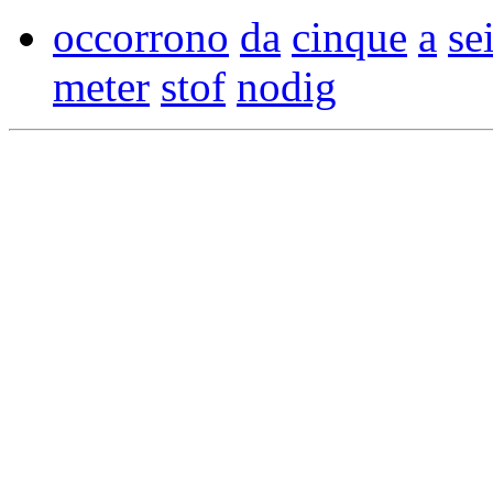
occorrono
da
cinque
a
se
meter
stof
nodig