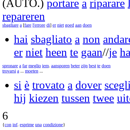
(AUTO.)
portare
a
riparare
repareren
sbagliare
a
[
fare
l'errore
di
]
er
niet
goed
aan
doen
hai
sbagliato
a
non
andar
er
niet
heen
te
gaan
//
je
h
spronare
a
far
meglio
iem
.
aansporen
beter
zijn
best
te
doen
trovarsi
a
...
moeten
...
si
è
trovato
a
dover
scegl
hij
kiezen
tussen
twee
uit
6
{
con
inf
.
esprime
una
condizione
}