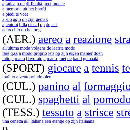
a
fatica
[
con
difficoltà
]
met
moeite
a
memoria
uit
het
hoofd
a
piedi
te
voet
a
suo
agio
op
zijn
gemak
a
tentoni
[
alla
cieca
]
op
de
tast
ad
occhio
op
het
oog
(AER.)
aereo
a
reazione
str
all'ultima
moda
volgens
de
laatste
mode
fare
q
.
sa
a
modo
proprio
iets
op
zijn
eigen
manier
doen
fatto
a
mano
[
lavorato
a
mano
]
met
de
hand
gemaakt
(SPORT)
giocare
a
tennis
t
mulino
a
vento
windmolen
(CUL.)
panino
al
formaggi
(CUL.)
spaghetti
al
pomodo
(TESS.)
tessuto
a
strisce
str
una
cenetta
all'
italiana
een
etentje
op
zijn
Italiaans