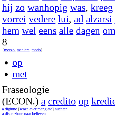
hij
zo
wanhopig
was
,
kreeg
vorrei
vedere
lui
,
ad
alzarsi
hem
wel
eens
alle
dagen
o
8
{
mezzo
,
maniera
,
modo
}
op
met
Fraseologie
(ECON.)
a
credito
op
kredi
a
digiuno
[
senza
aver
mangiato
]
nuchter
a
discrezione
naar
believen