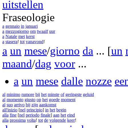
uitstellen
Fraseologie
a
gennaio
in
januari
a
mezzogiorno
om
twaalf
uur
a
Natale
met
kerst
a
stasera
!
tot
vanavond
!
a
un
mese
/
giorno
da
...
[
un
maand
/
dag
voor
...
a
un
mese
dalle
nozze
ee
al
minimo
rumore
bij
het
minste
of
geringste
geluid
al
momento
giusto
op
het
goede
moment
al
suo
arrivo
bij
zijn
aankomst
all'inizio
[
nel
principio
]
in
het
begin
alla
fine
[
nel
periodo
finale
]
aan
het
eind
alla
prossima
volta
!
tot
de
volgende
keer
!