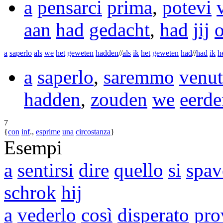
a
pensarci
prima
,
potevi
aan
had
gedacht
,
had
jij
a
saperlo
als
we
het
geweten
hadden
//
als
ik
het
geweten
had
//
had
ik
h
a
saperlo
,
saremmo
venut
hadden
,
zouden
we
eerde
7
{
con
inf
.,
esprime
una
circostanza
}
Esempi
a
sentirsi
dire
quello
si
spav
schrok
hij
a
vederlo
così
disperato
pro