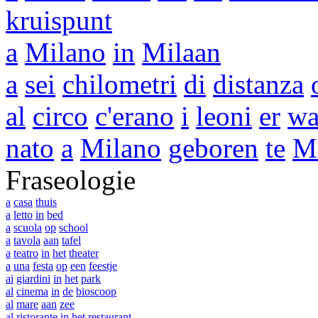
kruispunt
a
Milano
in
Milaan
a
sei
chilometri
di
distanza
al
circo
c'erano
i
leoni
er
wa
nato
a
Milano
geboren
te
M
Fraseologie
a
casa
thuis
a
letto
in
bed
a
scuola
op
school
a
tavola
aan
tafel
a
teatro
in
het
theater
a
una
festa
op
een
feestje
ai
giardini
in
het
park
al
cinema
in
de
bioscoop
al
mare
aan
zee
al
ristorante
in
het
restaurant