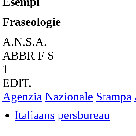
Esempi
Fraseologie
A.N.S.A.
ABBR
F
S
1
EDIT.
Agenzia
Nazionale
Stampa
Italiaans
persbureau