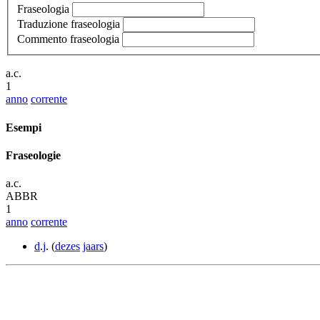
Fraseologia
Traduzione fraseologia
Commento fraseologia
a.c.
1
anno
corrente
Esempi
Fraseologie
a.c.
ABBR
1
anno
corrente
d
.
j
. (
dezes
jaars
)