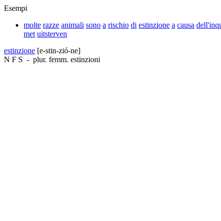
Esempi
molte
razze
animali
sono
a
rischio
di
estinzione
a
causa
dell'in
met
uitsterven
estinzione
[e-stin-zió-ne]
N
F
S
-
plur. femm.
estinzioni